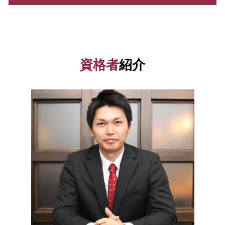
税務調査 とは
会社設立 流れ
株式 発行
税務調査 事前通知
定款 とは
会社設立 群馬県 相談
助成金 申請
税務署 密告
合同 会社 とは
資金調達 江東区 税理士
ベンチャー 資金調達
電子帳簿保存法 申請
決算月 決め方
融資 埼玉県 相談
助成金 消費税
年末調整 控除
合同会社 設立 流れ
会社設立 港区 相談
株式会社 資本金
資格者
紹介
年末調整 書き方
法人化 メリット
会社設立 渋谷区 相談
助成金 勘定科目
還付申告 期限
株式会社設立 流れ
融資 群馬県 相談
創業 融資 公庫
更正の請求 とは
会社設立後 手続き
融資 江東区 税理士
日本政策金融公庫 とは
税務署 相談
会社設立 税務署
融資 埼玉県 税理士
事業資金 調達 方法
税金 時効
事業計画書 書き方
資金調達 東京都 相談
助成金 申請 方法
青色 申告 条件
株式会社 設立 必要書類
会社設立 埼玉県 税理士
企業 資金調達
税務書類 作成
税務相談 埼玉県 税理士
会社設立 助成金
延滞税 計算
資金調達 栃木県 税理士
スタートアップ 資金調達
青色申告 メリット
融資 神奈川県 相談
創業計画書
確定申告 必要書類
資金調達 神奈川県 相談
税務調査 流れ
税務相談 港区 相談
税金 対策
融資 茨城県 税理士
ふるさと納税 確定申告
資金調達 埼玉県 税理士