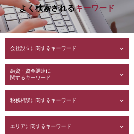
よく検索される
キーワード
会社設立に関するキーワード
増資 手続き
融資・資金調達に
株式会社 設立 メリット
関するキーワード
発起 設立
株式会社 設立 条件
日本政策金融公庫 融資
有限 責任
税務相談に関するキーワード
起業 助成金
法人設立 届出書
日本政策金融公庫 借入申込書
募集 設立
自己資本利益率 計算
確定申告書 作成
補助金 助成金 違い
創業計画書 書き方
エリアに関するキーワード
所得税 青色申告 決算書
電子 定款 代行
会社設立 補助金