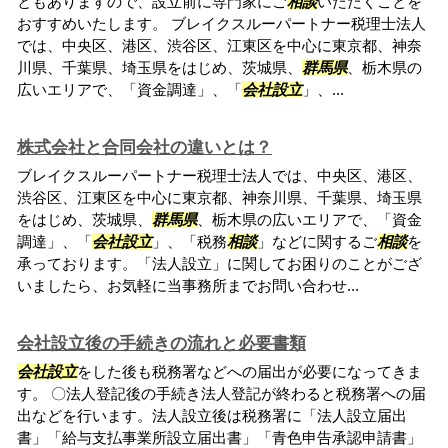
ともありますので、設立前に専門家にご
相談
いただくことを
おすすめいたします。 ブレイクスルーパートナー税理士法人
では、中央区、港区、渋谷区、江東区を中心に東京都、神奈
川県、千葉県、埼玉県をはじめ、茨城県、
群馬県
、栃木県の
広いエリアで、「資金調達」、「
会社設立
」、...
株式会社と合同会社の違いとは？
ブレイクスルーパートナー税理士法人では、中央区、港区、
渋谷区、江東区を中心に東京都、神奈川県、千葉県、埼玉県
をはじめ、茨城県、
群馬県
、栃木県の広いエリアで、「資金
調達」、「
会社設立
」、「税務
相談
」などに関するご
相談
を
承っております。「法人設立」に関してお困りのことがござ
いましたら、お気軽に当事務所までお問い合わせ...
会社設立後の手続きの流れと必要書類
会社設立
をした後も税務署などへの届出が必要になってきま
す。 〇法人登記後の手続き法人登記が終わると税務署への届
出などを行います。法人設立後は税務署に「法人設立届出
書」「給与支払事業所設立届出書」「青色申告承認申請書」