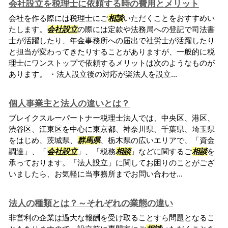
会社設立を税理士に依頼する時の費用とメリット
会社を作る際には税理士にご
相談
いただくことをおすすめい
たします。
会社設立
の際には定款や法務局への登記で司法書
士が活躍したり、年金事務所への届出で社労士が活躍したり
と担当が変わってきたりすることがありますが、一般的に税
理士にワンストップで依頼するメリットは次のようなものが
あります。 ・法人設立後の対応が楽法人を設立...
個人事業主と法人の違いとは？
ブレイクスルーパートナー税理士法人では、中央区、港区、
渋谷区、江東区を中心に東京都、神奈川県、千葉県、埼玉県
をはじめ、茨城県、
群馬県
、栃木県の広いエリアで、「資金
調達」、「
会社設立
」、「税務
相談
」などに関するご
相談
を
承っております。「法人設立」に関してお困りのことがござ
いましたら、お気軽に当事務所までお問い合わせ...
法人の種類とは？～それぞれの業態の違い
非営利の企業は過大な報酬を受け取ることすら問題となるこ