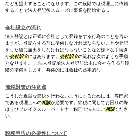
などを提出することになります。この段階では税理士に依頼
することで法人登記後スムーズに事業を開始する...
会社設立の流れ
法人登記とは正式に会社として登録をする行為のことを言い
ますが、登記をする前に準備しなければならないことや登記
をした後に届出をしなければならないことなど様々な手続き
が
会社設立
にはあります。
会社設立
の流れは次のような手順
となります。 〇法人登記前法人登記前は主に会社を作る前段
階の準備をします。具体的には会社の基本的な...
節税対策の注意点
こうした過度な節税を行わないようにするためには、専門家
である税理士への
相談
が必要です。節税に関してお困りの際
はぜひブレイクスルーパートナー税理士法人にご
相談
くださ
い。
税務申告の必要性について