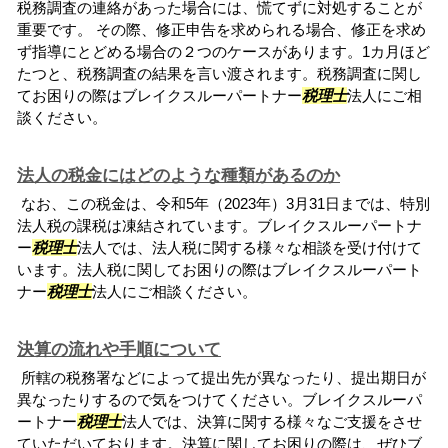
税務調査の連絡があった場合には、慌てずに対処することが
重要です。 その際、修正申告を求められる場合、修正を求め
ず指導にとどめる場合の２つのケースがあります。1カ月ほど
たつと、税務調査の結果を言い渡されます。税務調査に関し
てお困りの際はブレイクスルーパートナー
税理士
法人にご相
談ください。
法人の税金にはどのような種類があるのか
なお、この税金は、令和5年（2023年）3月31日までは、特別
法人税の課税は凍結されています。ブレイクスルーパートナ
ー
税理士
法人では、法人税に関する様々な相談を受け付けて
います。法人税に関してお困りの際はブレイクスルーパート
ナー
税理士
法人にご相談ください。
決算の流れや手順について
所轄の税務署などによって提出先が異なったり、提出期日が
異なったりするので気をつけてください。ブレイクスルーパ
ートナー
税理士
法人では、決算に関する様々なご支援をさせ
ていただいております。決算に関してお困りの際は、ぜひブ