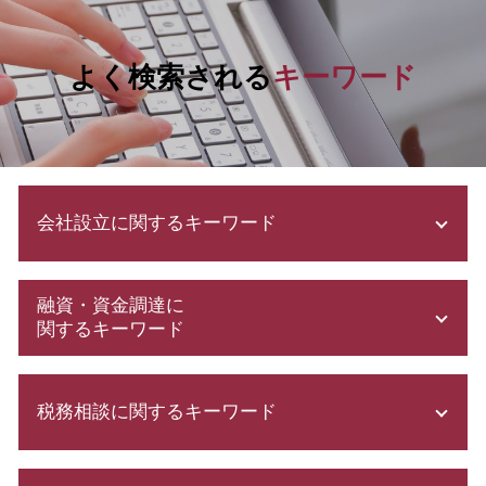
よく検索される
キーワード
会社設立に関するキーワード
補助金申請 代行 違法
融資・資金調達に
会社設立 流れ
関するキーワード
株式会社設立 流れ
有限 責任
資本金 基準
会社設立 税務署
税務相談に関するキーワード
助成金 消費税
決算月 決め方
会社設立 補助金
会社設立 税理士
補助金 申請
確定申告 etax
会社設立後 手続き