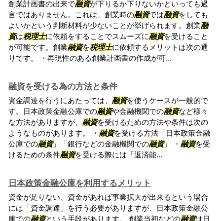
創業計画書の出来で
融資
が下りるか下りないかといっても過
言ではありません。これは、創業時の
融資
では
融資
をしても
よいかという判断材料が少ないことが挙げられます。創業
融
資
は
税理士
に依頼をすることでスムーズに
融資
を受けること
が可能です。創業
融資
を
税理士
に依頼するメリットは次の通
りです。 ・再現性のある創業計画書の作成が可...
融資を受ける為の方法と条件
資金調達を行うにあたっては、
融資
を使うケースが一般的で
す。日本政策金融公庫での
融資
や金融機関での
融資
など様々
な方法がありますが、
融資
を受けるための方法や条件は次の
ようなものがあります。 ・
融資
を受ける方法「日本政策金融
公庫での
融資
」「銀行などの金融機関での
融資
」 ・
融資
を受
けるための条件
融資
を受ける際には「返済能...
日本政策金融公庫を利用するメリット
資金が足りない、資金があれば事業拡大が出来るという場合
には「資金調達」を行う必要がありますが、日本政策金融公
庫での
融資
という手段があります。 創業当初などの
融資
は日