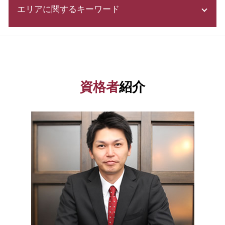
起業 補助金
エリアに関するキーワード
確定申告 訂正
株式会社 設立費用
助成金 申請 方法
確定申告 流れ
株式会社 設立 メリット
助成金 申請
決算書 開示義務
合同 会社 とは
融資 茨城県 相談
助成金 制度
法人 節税
法人成り タイミング
会社設立 東京都 相談
会社設立 助成金
青色申告 期限
合同会社 定款
資金調達 千葉県 相談
助成金 勘定科目
決算 申告 期限
合同会社 設立 流れ
税務相談 茨城県 相談
事業資金 調達 方法
資格者
紹介
確定申告 必要書類
株式会社 設立 必要書類
融資 江東区 相談
補助金 交付申請書
財務三表 とは
定款 認証
税務相談 神奈川県 相談
株式会社 資本金
会社 税金
補助金 助成金 違い
資金調達 東京都 税理士
創業計画書 書き方
税務署 密告
増資 手続き
会社設立 群馬県 税理士
企業 資金調達
所得 控除
株式会社 設立 条件
資金調達 群馬県 相談
創業 融資
税務書類 作成
合同会社 設立費用
資金調達 港区 税理士
日本政策金融公庫 借入申込書
税務調査 期間
融資 栃木県 税理士
株式 発行
青色申告 メリット
会社設立 埼玉県 税理士
日本政策金融公庫 融資
法人税 中間納付
会社設立 江東区 税理士
補助金 申請 代行
年末調整 必要書類
税務相談 栃木県 相談
青色申告 開業届
資金調達 埼玉県 相談
白色申告 経費