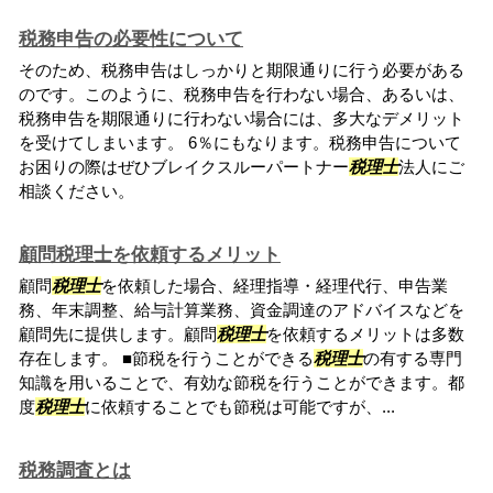
税務申告の必要性について
そのため、税務申告はしっかりと期限通りに行う必要がある
のです。このように、税務申告を行わない場合、あるいは、
税務申告を期限通りに行わない場合には、多大なデメリット
を受けてしまいます。 6％にもなります。税務申告について
お困りの際はぜひブレイクスルーパートナー
税理士
法人にご
相談ください。
顧問税理士を依頼するメリット
顧問
税理士
を依頼した場合、経理指導・経理代行、申告業
務、年末調整、給与計算業務、資金調達のアドバイスなどを
顧問先に提供します。顧問
税理士
を依頼するメリットは多数
存在します。 ■節税を行うことができる
税理士
の有する専門
知識を用いることで、有効な節税を行うことができます。都
度
税理士
に依頼することでも節税は可能ですが、...
税務調査とは