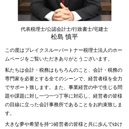
税務相談 港区 相談
確定申告 時期
会社設立 千葉県 相談
融資 渋谷区 税理士
会社設立 渋谷区 相談
代表税理士/公認会計士/行政書士/宅建士
融資 中央区 相談
松島 慎平
この度はブレイクスルーパートナー税理士法人のホー
ムページをご覧いただきありがとうございます。
私たちは会計・税務はもちろんのこと、会計・税務の
専門家を必要とする全てのシーンで、経営者様を全力
でサポート致します。また、事業経営の中で生じる問
題や課題に対し一つ一つ丁寧に対応し、経営者の皆様
の目線に立った会計事務所であることをお約束致しま
す。
大きな夢や希望を持つ経営者の皆様と共に歩んでゆけ