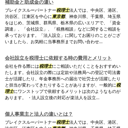
補助金と助成金の違い
ブレイクスルーパートナー
税理士
法人では、中央区、港区、
渋谷区、江東区を中心に
東京都
、神奈川県、千葉県、埼玉県
をはじめ、茨城県、群馬県、栃木県の広いエリアで、「資金
調達」、「会社設立」、「税務相談」などに関するご相談を
承っております。「法人設立」に関してお困りのことがござ
いましたら、お気軽に当事務所までお問い合わせ...
会社設立を税理士に依頼する時の費用とメリット
会社を作る際には
税理士
にご相談いただくことをおすすめい
たします。会社設立の際には定款や法務局への登記で司法書
士が活躍したり、年金事務所への届出で社労士が活躍したり
と担当が変わってきたりすることがありますが、一般的に
税
理士
にワンストップで依頼するメリットは次のようなものが
あります。 ・法人設立後の対応が楽法人を設立...
個人事業主と法人の違いとは？
ブレイクスルーパートナー
税理士
法人では、中央区、港区、