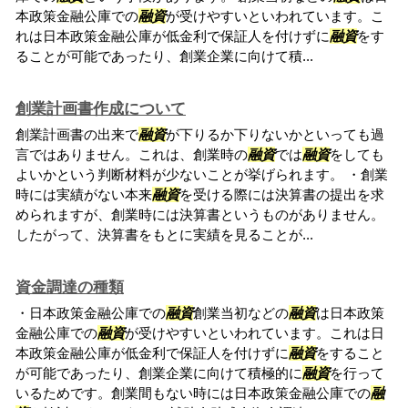
本政策金融公庫での
融資
が受けやすいといわれています。こ
れは日本政策金融公庫が低金利で保証人を付けずに
融資
をす
ることが可能であったり、創業企業に向けて積...
創業計画書作成について
創業計画書の出来で
融資
が下りるか下りないかといっても過
言ではありません。これは、創業時の
融資
では
融資
をしても
よいかという判断材料が少ないことが挙げられます。 ・創業
時には実績がない本来
融資
を受ける際には決算書の提出を求
められますが、創業時には決算書というものがありません。
したがって、決算書をもとに実績を見ることが...
資金調達の種類
・日本政策金融公庫での
融資
創業当初などの
融資
は日本政策
金融公庫での
融資
が受けやすいといわれています。これは日
本政策金融公庫が低金利で保証人を付けずに
融資
をすること
が可能であったり、創業企業に向けて積極的に
融資
を行って
いるためです。創業間もない時には日本政策金融公庫での
融