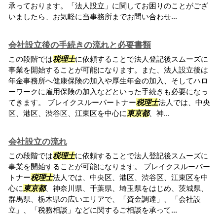
承っております。「法人設立」に関してお困りのことがござ
いましたら、お気軽に当事務所までお問い合わせ...
会社設立後の手続きの流れと必要書類
この段階では
税理士
に依頼することで法人登記後スムーズに
事業を開始することが可能になります。また、法人設立後は
年金事務所へ健康保険の加入や厚生年金の加入、そしてハロ
ーワークに雇用保険の加入などといった手続きも必要になっ
てきます。 ブレイクスルーパートナー
税理士
法人では、中央
区、港区、渋谷区、江東区を中心に
東京都
、神...
会社設立の流れ
この段階では
税理士
に依頼することで法人登記後スムーズに
事業を開始することが可能になります。 ブレイクスルーパー
トナー
税理士
法人では、中央区、港区、渋谷区、江東区を中
心に
東京都
、神奈川県、千葉県、埼玉県をはじめ、茨城県、
群馬県、栃木県の広いエリアで、「資金調達」、「会社設
立」、「税務相談」などに関するご相談を承って...