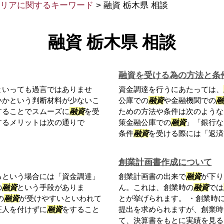
リアに関するキーワード
>
融資 栃木県 相談
融資 栃木県 相談
融資を受ける為の方法と条
といっても過言ではありませ
資金調達を行うにあたっては、
いかという判断材料が少ないこ
公庫での
融資
や金融機関での
融
することでスムーズに
融資
を受
ための方法や条件は次のような
するメリットは次の通りで
策金融公庫での
融資
」「銀行な
条件
融資
を受ける際には「返済能
創業計画書作成について
るという場合には「資金調達」
創業計画書の出来で
融資
が下り
の
融資
という手段がありま
ん。これは、創業時の
融資
では
の
融資
が受けやすいといわれて
とが挙げられます。 ・創業時
証人を付けずに
融資
をすること
提出を求められますが、創業時
て、決算書をもとに実績を見るこ