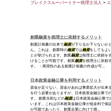
ブレイクスルーパートナー税理士法人
>
エ
創業融資を税理士に依頼するメリット
創業計画書の出来で
融資
が下りるか下りないか
ん。これは、創業時の
融資
では
融資
をしてもよ
とが挙げられます。創業
融資
は税理士に依頼を
けることが可能です。創業
融資
を税理士に依頼
す。 ・再現性のある創業計画書の作成が可...
日本政策金融公庫を利用するメリット
資金が足りない、資金があれば事業拡大が出来
を行う必要がありますが、日本政策金融公庫で
す。 創業当初などの
融資
は日本政策金融公庫で
います。これは日本政策金融公庫が低金利で保
が可能であったり、創業企業に向けて積...