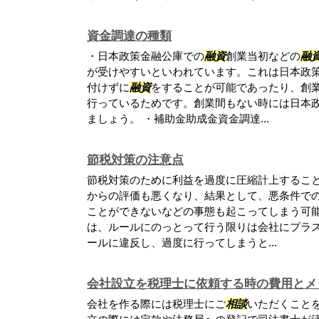
資金調達の種類
・日本政策金融公庫での
融資
創業当初などの
融
が受けやすいといわれています。これは日本政
付けずに
融資
をすることが可能であったり、創
行っているためです。創業間もない時には日本
ましょう。 ・補助金助成金資金調達...
節税対策の注意点
節税対策のために利益を過度に圧縮計上するこ
からの評価も悪くなり、結果として、悪条件で
ことができないなどの事態も起こってしまう可能
は、ルールにのっとって行う限りは会社にプラ
ールに違反し、過度に行ってしまうと...
会社設立を税理士に依頼する時の費用とメ
会社を作る際には税理士にご
相談
いただくこと