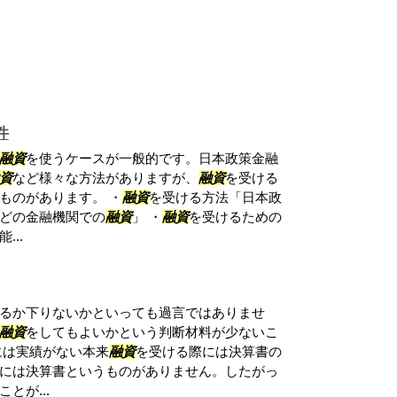
件
融資
を使うケースが一般的です。日本政策金融
資
など様々な方法がありますが、
融資
を受ける
ものがあります。 ・
融資
を受ける方法「日本政
どの金融機関での
融資
」 ・
融資
を受けるための
...
るか下りないかといっても過言ではありませ
融資
をしてもよいかという判断材料が少ないこ
には実績がない本来
融資
を受ける際には決算書の
には決算書というものがありません。したがっ
とが...