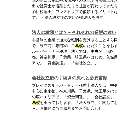
立の際には定款や法務局への登記で司法書士が
出で社労士が活躍したりと担当が変わってきた
的に税理士にワンストップで依頼するメリット
す。 ・法人設立後の対応が楽法人を設立...
法人の種類とは？～それぞれの業態の違い
非営利の企業は過大な報酬を受け取ることすら
で、設立前に専門家にご
相談
いただくことをおす
ルーパートナー税理士法人では、中央区、港区
都、神奈川県、千葉県、埼玉県をはじめ、茨城
アで、「資金調達」、「会社設立」、...
会社設立後の手続きの流れと必要書類
ブレイクスルーパートナー税理士法人では、中
中心に東京都、神奈川県、千葉県、埼玉県をは
の広いエリアで、「資金調達」、「会社設立」
相談
を承っております。「法人設立」に関して
ら、お気軽に当事務所までお問い合わせ...