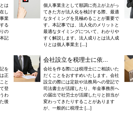
とは
個人事業主として順調に売上が上がっ
在し
てきた方が法人化を検討する際、最適
事業
なタイミングを見極めることが重要で
する
す。本記事では、法人化のメリットと
りの
最適なタイミングについて、わかりや
本記
すく解説します。法人成りとは法人成
りとは個人事業主 […]
会社設立を税理士に依...
記を
会社を作る際には税理士にご相談いた
は正
だくことをおすすめいたします。会社
こと
設立の際には定款や法務局への登記で
て登
司法書士が活躍したり、年金事務所へ
うわ
の届出で社労士が活躍したりと担当が
た後
変わってきたりすることがあります
が、一般的に税理士 […]