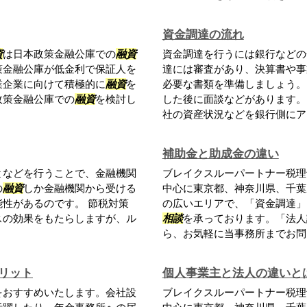
資金調達の流れ
資
は日本政策金融公庫での
融資
資金調達を行うには銀行などの
策金融公庫が低金利で保証人を
達には審査があり、決算書や事
業企業に向けて積極的に
融資
を
必要な書類を準備しましょう。
政策金融公庫での
融資
を検討し
した後に面談などがあります。
社の資産状況などを銀行側にアピ
補助金と助成金の違い
となどを行うことで、金融機関
ブレイクスルーパートナー税理
の
融資
しか金融機関から受ける
中心に東京都、神奈川県、千葉
性があるのです。 節税対策
の広いエリアで、「資金調達」
スの効果をもたらしますが、ル
相談
を承っております。「法人
ら、お気軽に当事務所までお問い
リット
個人事業主と法人の違いと
をおすすめいたします。会社設
ブレイクスルーパートナー税理