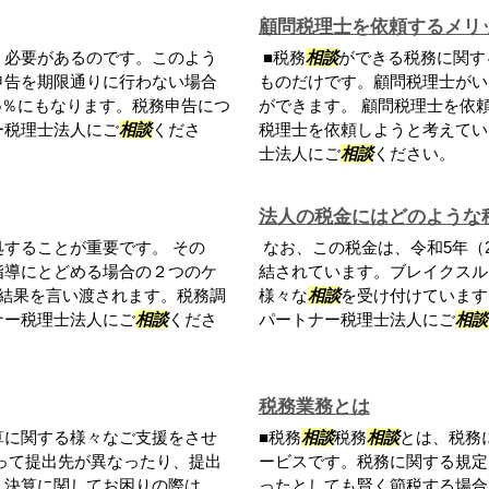
顧問税理士を依頼するメリ
う必要があるのです。このよう
■税務
相談
ができる税務に関す
申告を期限通りに行わない場合
ものだけです。顧問税理士がい
6％にもなります。税務申告につ
ができます。 顧問税理士を依
ー税理士法人にご
相談
くださ
税理士を依頼しようと考えてい
士法人にご
相談
ください。
法人の税金にはどのような
することが重要です。 その
なお、この税金は、令和5年（2
指導にとどめる場合の２つのケ
結されています。ブレイクスル
結果を言い渡されます。税務調
様々な
相談
を受け付けています
ナー税理士法人にご
相談
くださ
パートナー税理士法人にご
相談
税務業務とは
算に関する様々なご支援をさせ
■税務
相談
税務
相談
とは、税務
って提出先が異なったり、提出
ービスです。税務に関する規定
。決算に関してお困りの際は、
ったとしても賢く節税する場合