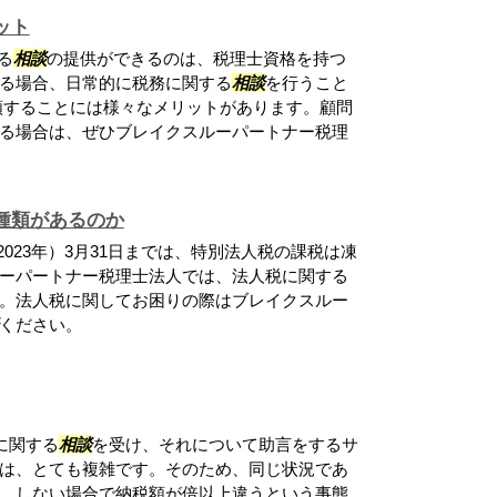
ット
る
相談
の提供ができるのは、税理士資格を持つ
る場合、日常的に税務に関する
相談
を行うこと
頼することには様々なメリットがあります。顧問
る場合は、ぜひブレイクスルーパートナー税理
種類があるのか
023年）3月31日までは、特別法人税の課税は凍
ーパートナー税理士法人では、法人税に関する
。法人税に関してお困りの際はブレイクスルー
ください。
に関する
相談
を受け、それについて助言をするサ
は、とても複雑です。そのため、同じ状況であ
、しない場合で納税額が倍以上違うという事態