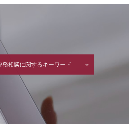
税務相談に関するキーワード
年末調整 計算
所得 控除
確定申告 所得税
所得税 種類
国税庁 確定申告
所得税 納付期限
税理士 顧問