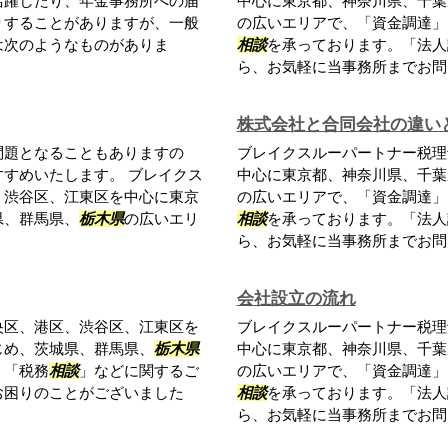
活躍したり、年金事務所への届
中心に東京都、神奈川県、千葉
りすることがありますが、一般
の広いエリアで、「資金調達」
は次のようなものがありま
相談
を承っております。「法人
ら、お気軽に当事務所までお問い
株式会社と合同会社の違い
問題となることもありますの
ブレイクスルーパートナー税理
すめいたします。 ブレイクス
中心に東京都、神奈川県、千葉
、渋谷区、江東区を中心に東京
の広いエリアで、「資金調達」
県、群馬県、
栃木県
の広いエリ
相談
を承っております。「法人
ら、お気軽に当事務所までお問い
会社設立の流れ
央区、港区、渋谷区、江東区を
ブレイクスルーパートナー税理
じめ、茨城県、群馬県、
栃木県
中心に東京都、神奈川県、千葉
、「税務
相談
」などに関するご
の広いエリアで、「資金調達」
お困りのことがございました
相談
を承っております。「法人
ら、お気軽に当事務所までお問い