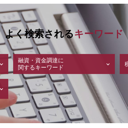
よく検索される
キーワード
融資・資金調達に
関するキーワード
資金 調達 個人
創業計画書 書き方
資金調達 方法
会社設立 助成金
日本政策金融公庫 融資
ベンチャー 資金調達
合同会社 資本金