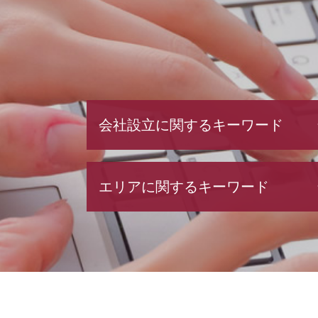
会社設立に関するキーワード
会社設立 必要書類
エリアに関するキーワード
会社設立後 手続き
株式会社 設立 メリット
法人化 メリット
税務相談 群馬県 相談
法人成り タイミング
会社設立 栃木県 相談
補助金申請 代行 違法
会社設立 茨城県 税理士
法人設立 届出書
融資 中央区 税理士
株式会社 設立 人数
会社設立 東京都 税理士
電子 定款 代行