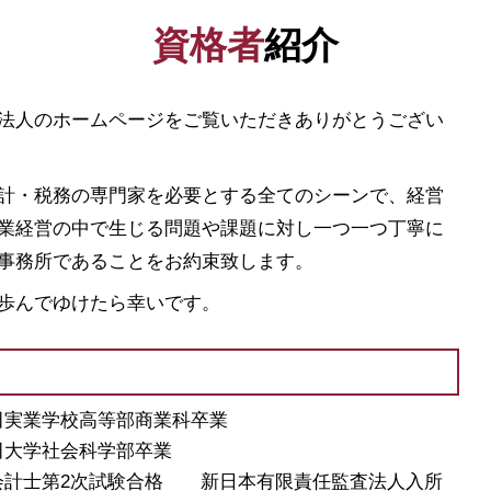
スタートアップ 資金調達
資格者
紹介
事業資金 調達 方法
日本政策金融公庫 とは
ベンチャー 資金調達
法人のホームページをご覧いただきありがとうござい
株式 発行
合同会社 資本金
資本金 基準
計・税務の専門家を必要とする全てのシーンで、経営
日本政策金融公庫 金利
業経営の中で生じる問題や課題に対し一つ一つ丁寧に
株式会社 資本金
事務所であることをお約束致します。
自己資本利益率 計算
資金 調達 個人
歩んでゆけたら幸いです。
稲田実業学校高等部商業科卒業
稲田大学社会科学部卒業
公認会計士第2次試験合格 新日本有限責任監査法人入所