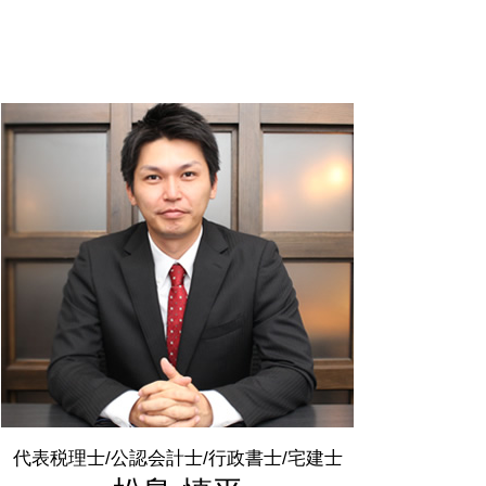
税務署 相談
年末調整 いつ
青色申告 決算書
国税庁 確定申告
節税 対策
確定申告 経費
青色申告 とは
所得税 種類
脱税 とは
還付申告 とは
確定申告 必要な人
代表税理士/公認会計士/行政書士/宅建士