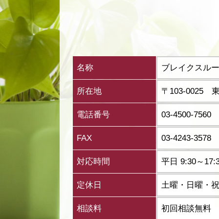
名称
ブレイクスル
所在地
〒103-002
電話番号
03-4500-7560
FAX
03-4243-3578
対応時間
平日 9:30～
定休日
土曜・日曜・
相談料
初回相談無料