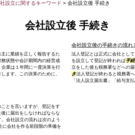
社設立に関するキーワード
>
会社設立後 手続き
会社設立後 手続き
会社設立後の手続きの流れ
株主に業績を正しく報告するた
法人登記とは正式に会社として
財務状態や会計期間内の経営成
を設立して登記が終われば
手続
。企業は１年間に一度決算を行
立をした後も税務署などへの届
算します。この決算のために、
き
法人登記が終わると税務署へ
「法人設立届出書」「給与支払事
のことを言いますが、登記をす
た後に届出をしなければならな
す。会社設立の流れは次のよう
主に会社を作る前段階の準備を