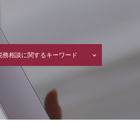
税務相談に関するキーワード
法人税 申告期限
税務調査 反面調査
青色申告 経費
税金 対策
青色申告 期限
電子帳簿保存法 要件
青色申告 開業届
確定申告 やり方
修正 申告