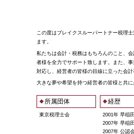
融資 東京都 税理士
定款 とは
税務相談 栃木県 相談
合同会社 株式会社 違い
会社設立 群馬県 税理士
定款 認証
税務相談 渋谷区 相談
補助金 助成金 違い
税務相談 茨城県 税理士
この度はブレイクスルーパートナー税理士
定款 作成
資金調達 茨城県 相談
ます。
合同会社 設立費用
税務相談 江東区 税理士
募集 設立
私たちは会計・税務はもちろんのこと、会
資金調達 江東区 相談
有限 責任
融資 神奈川県 相談
者様を全力でサポート致します。また、事
合同 会社 とは
税務相談 東京都 相談
対応し、経営者の皆様の目線に立った会計
決算月 決め方
税務相談 栃木県 税理士
会社設立 流れ
大きな夢や希望を持つ経営者の皆様と共に
資金調達 群馬県 税理士
資金調達 東京都 税理士
税務相談 東京都 税理士
所属団体
経歴
資金調達 群馬県 相談
東京税理士会
2001年 早
2007年 早
2007年 