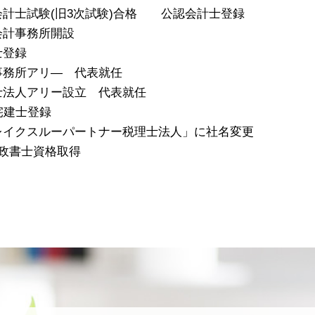
公認会計士試験(旧3次試験)合格 公認会計士登録
島会計事務所開設
士登録
計事務所アリ― 代表就任
理士法人アリー設立 代表就任
 宅建士登録
「ブレイクスルーパートナー税理士法人」に社名変更
 行政書士資格取得