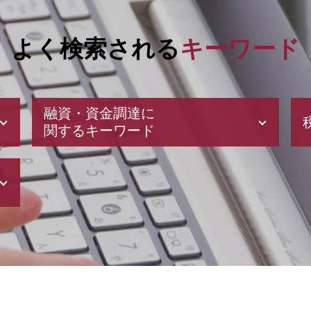
よく検索される
キーワード
融資・資金調達に
関するキーワード
会社 資本金
創業計画書
会社設立 補助金
補助金 申請 代行
補助金 交付申請書
日本政策金融公庫 融資
資金調達 方法
創業 融資
新規開業資金 日本政策金融公庫