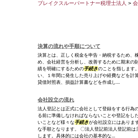
ブレイクスルーパートナー税理士法人
>
会
決算の流れや手順について
決算とは、正しく税金を申告・納税するため、
め、会社経営を分析し、改善するために期末の
績を明確にするための
手続き
のことを指します
い、１年間に発生した売り上げや経費などを計
貸借対照表、損益計算書などを作成し...
会社設立の流れ
法人登記とは正式に会社として登録をする行為
る前に準備しなければならないことや登記をし
いことなど様々な
手続き
が会社設立にはありま
な手順となります。 〇法人登記前法人登記前は
します。具体的には会社の基本的な...