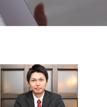
節税対策 個人事業主
青色申告 開業届
確定申告 流れ
所得税 いくらから
税務調査 流れ
青色 申告 法人
税理士 顧問
青色申告 決算書
利益 種類
確定申告 スマホ
所得税 種類
確定申告書 作成
白色申告 メリット
税理士 顧問契約
税金 時効
青色申告 特別控除
所得税 税率
決算書 とは