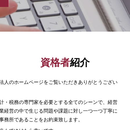
事業資金 調達 方法
創業 融資 公庫
資金調達 方法
補助金 申請
企業 資金調達
会社設立 助成金
起業 助成金
創業 融資
資格者
紹介
日本政策金融公庫 借入申込書
新創業融資制度 審査
自己資本利益率 計算
法人のホームページをご覧いただきありがとうござい
日本政策金融公庫 金利
合同会社 資本金
助成金 申請
計・税務の専門家を必要とする全てのシーンで、経営
補助金 申請 代行
業経営の中で生じる問題や課題に対し一つ一つ丁寧に
日本政策金融公庫 とは
事務所であることをお約束致します。
起業 補助金
ベンチャー 資金調達