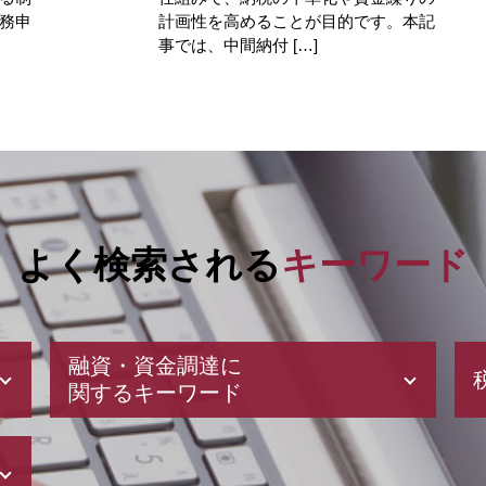
務申
計画性を高めることが目的です。本記
事では、中間納付 […]
よく検索される
キーワード
融資・資金調達に
関するキーワード
日本政策金融公庫 融資
会社設立 補助金