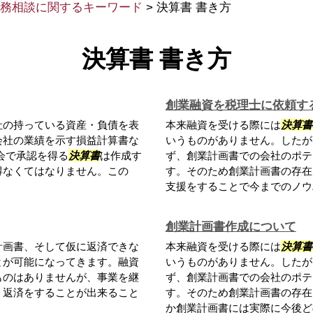
務相談に関するキーワード
>
決算書 書き方
決算書 書き方
創業融資を税理士に依頼す
社の持っている資産・負債を表
本来融資を受ける際には
決算書
会社の業績を示す損益計算書な
いうものがありません。したが
会で承認を得る
決算書
は作成す
ず、創業計画書での会社のポテ
得なくてはなりません。この
す。そのため創業計画書の存在
支援をすることで今までのノウハ
創業計画書作成について
計画書、そして仮に返済できな
本来融資を受ける際には
決算書
とが可能になってきます。融資
いうものがありません。したが
ものはありませんが、事業を継
ず、創業計画書での会社のポテ
、返済をすることが出来ること
す。そのため創業計画書の存在
か創業計画書には実際に今後どの