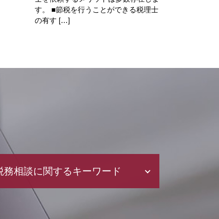
す。 ■節税を行うことができる税理士
の有す […]
税務相談に関するキーワード
確定申告 やり方
白色申告 経費 上限