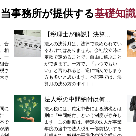
当事務所が提供する
基礎知識
【税理士が解説】決算...
、合
法人の決算月は、法律で決められてい
、相
るわけではありません。会社設立時に
、一
定款で定めることで、自由に選ぶこと
組合
ができます。一方で、「いつでもい
税さ
い」と言われると、逆に悩んでしまう
大き
方も多いと思います。本記事では、決
算月の決め方のポイ […]
法人税の中間納付は何...
間に
法人税には、確定申告による納税とは
告
別に「中間納付」という制度が存在し
本で
ます。この制度は、特定の法人が事業
が納
年度の途中で法人税を一部前払いする
る制
仕組みで、納税の平準化や資金繰りの