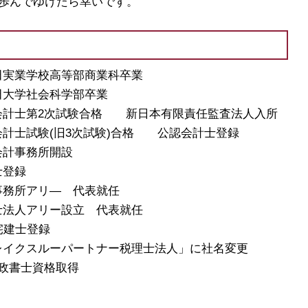
歩んでゆけたら幸いです。
稲田実業学校高等部商業科卒業
稲田大学社会科学部卒業
公認会計士第2次試験合格 新日本有限責任監査法人入所
公認会計士試験(旧3次試験)合格 公認会計士登録
島会計事務所開設
士登録
計事務所アリ― 代表就任
理士法人アリー設立 代表就任
 宅建士登録
「ブレイクスルーパートナー税理士法人」に社名変更
 行政書士資格取得