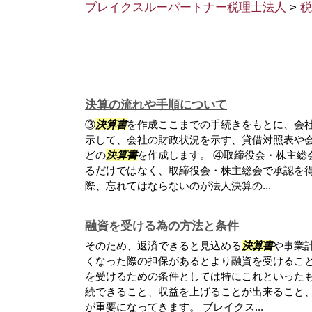
ブレイクスルーパートナー税理士法人
>
税
決算の流れや手順について
③
決算書
を作成ここまでの手続きをもとに、会
示して、会社の財政状況を示す、貸借対照表や
どの
決算書
を作成します。 ④取締役会・株主総
るだけではなく、取締役会・株主総会で承認を
際、忘れてはならないのが法人決算の...
融資を受ける為の方法と条件
そのため、返済できると見込める
決算書
や事業
くなった際の担保があるとより融資を受けるこ
を受けるための条件としては特にこれといった
続できること、収益を上げることが出来ること
が重要になってきます。 ブレイクス...