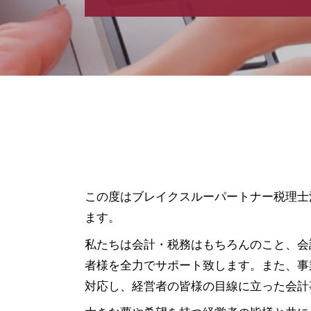
発起 設立
会社設立 税務署
会社設立 渋谷区 相談
株式会社 設立 メリット
融資 群馬県 税理士
株式会社設立 流れ
融資 千葉県 税理士
法人化 手続き
税務相談 千葉県 相談
合同会社 設立 流れ
資金調達 栃木県 税理士
募集 設立
資金調達 埼玉県 税理士
補助金 助成金 違い
会社設立 埼玉県 税理士
合同 会社 とは
会社設立 中央区 相談
株式会社 設立費用
会社設立 群馬県 税理士
定款 とは
資金調達 港区 相談
この度はブレイクスルーパートナー税理士
会社設立 税理士
資金調達 東京都 税理士
ます。
節税対策 法人
融資 港区 相談
会社設立 流れ
私たちは会計・税務はもちろんのこと、会
資金調達 神奈川県 税理士
電子 定款
資金調達 渋谷区 税理士
者様を全力でサポート致します。また、事
合同会社 定款
融資 埼玉県 相談
対応し、経営者の皆様の目線に立った会計
会社設立 必要書類
融資 千葉県 相談
合同会社 設立費用