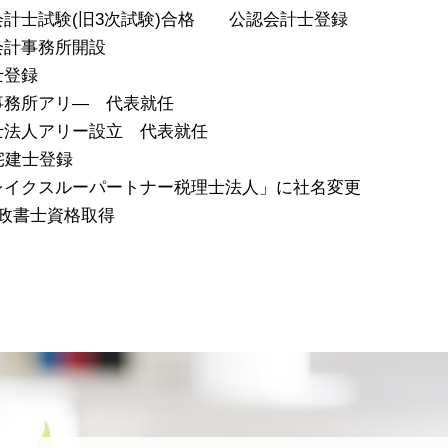
公認会計士試験(旧3次試験)合格 公認会計士登録
島会計事務所開設
士登録
計事務所アリ― 代表就任
理士法人アリー設立 代表就任
 宅建士登録
「ブレイクスルーパートナー税理士法人」に社名変更
 行政書士資格取得