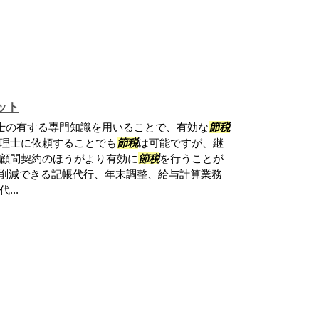
ット
士の有する専門知識を用いることで、有効な
節税
理士に依頼することでも
節税
は可能ですが、継
顧問契約のほうがより有効に
節税
を行うことが
を削減できる記帳代行、年末調整、給与計算業務
..