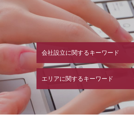
会社設立に関するキーワード
決算月 決め方
エリアに関するキーワード
合同会社 設立費用
株式会社 設立 メリット
会社設立 必要書類
融資 茨城県 税理士
合同会社 株式会社 違い
融資 神奈川県 相談
会社設立 期間
税務相談 埼玉県 税理士
株式会社設立 流れ
資金調達 中央区 税理士
会社設立 税理士
融資 江東区 税理士
節税対策 法人