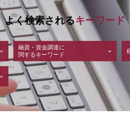
よく検索される
キーワード
融資・資金調達に
関するキーワード
日本政策金融公庫 とは
創業 融資 公庫
合同会社 資本金
自己資本利益率 計算
起業 補助金
助成金 申請
助成金 制度
新創業融資制度 審査
助成金 消費税