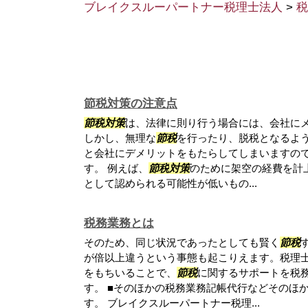
ブレイクスルーパートナー税理士法人
>
税
節税対策の注意点
節税
対策
は、法律に則り行う場合には、会社に
しかし、無理な
節税
を行ったり、脱税となるよ
と会社にデメリットをもたらしてしまいますの
す。 例えば、
節税
対策
のために架空の経費を計
として認められる可能性が低いもの...
税務業務とは
そのため、同じ状況であったとしても賢く
節税
が倍以上違うという事態も起こりえます。税理
をもちいることで、
節税
に関するサポートを税
す。 ■そのほかの税務業務記帳代行などそのほ
す。 ブレイクスルーパートナー税理...