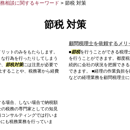
務相談に関するキーワード
>
節税 対策
節税 対策
顧問税理士を依頼するメリ
メリットのみをもたらします。
■
節税
を行うことができる税理
うな行為を行ったりしてしまう
を行うことができます。都度税
で、
節税
対策
には注意が必要で
続的に会社の状況を把握できる
上することや、税務署から経費
できます。 ■経理の作業負担
などの経理業務を顧問税理士に代.
する場合、しない場合で納税額
士の税務の専門家としての知見
務コンサルティングでは行いま
かにも税務業務を行っていま