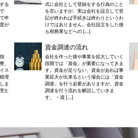
する
式に会社として登録をする行為のこと
で
を言いますが、実は会社を設立して登
て申
記が終われば手続きは終わりというわ
度が
けではありません。会社設立をした後
も税務署などへの […]
資金調達の流れ
指
会社を作った後や事業を拡大していく
整、
段階では「資金」が重要になってきま
イス
す。資金が足りない、資金があれば事
税理
業拡大が出来るという場合には「資金
しま
調達」を行う必要がありますが、資金
理士
調達を行う流れを解説していきま
す。 ・資 […]