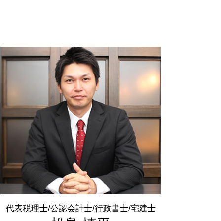
年末調整 必要書類
確定申告書 作成
税金 時効
所得税 青色申告 決算書
所得税 納付期限
税務代理権限証書 とは
脱税 とは
所得税 税率
確定申告 申告漏れ
確定申告 訂正
税理士 顧問料
代表税理士/公認会計士/行政書士/宅建士