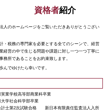
日本政策金融公庫 借入申込書
資格者
紹介
スタートアップ 資金調達 方法
事業資金 調達 方法
新規開業資金 日本政策金融公庫
法人のホームページをご覧いただきありがとうござい
企業 資金調達
助成金 勘定科目
起業 助成金
計・税務の専門家を必要とする全てのシーンで、経営
創業計画書
業経営の中で生じる問題や課題に対し一つ一つ丁寧に
資本金 基準
事務所であることをお約束致します。
日本政策金融公庫 融資
会社設立 助成金
歩んでゆけたら幸いです。
稲田実業学校高等部商業科卒業
稲田大学社会科学部卒業
公認会計士第2次試験合格 新日本有限責任監査法人入所