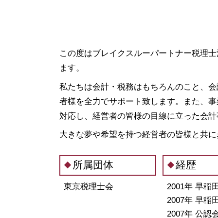
会社設立 千葉県 相談
募集 設立
税務相談 中央区 税理士
会社設立 税務署
融資 東京都 相談
定款 作成
資金調達 群馬県 税理士
有限 責任
資金調達 港区 税理士
この度はブレイクスルーパートナー税理士
合同会社 設立 流れ
会社設立 埼玉県 税理士
ます。
株式会社 設立費用
資金調達 千葉県 税理士
補助金 助成金 違い
私たちは会計・税務はもちろんのこと、会
会社設立 茨城県 税理士
法人成り タイミング
融資 港区 税理士
者様を全力でサポート致します。また、事
株式会社 設立 必要書類
会社設立 群馬県 税理士
対応し、経営者の皆様の目線に立った会計
定款 とは
会社設立 埼玉県 相談
定款 認証
大きな夢や希望を持つ経営者の皆様と共に
資金調達 埼玉県 相談
税務相談 港区 税理士
会社設立 栃木県 相談
所属団体
経歴
資金調達 茨城県 税理士
東京税理士会
2001年 早
2007年 早
2007年 