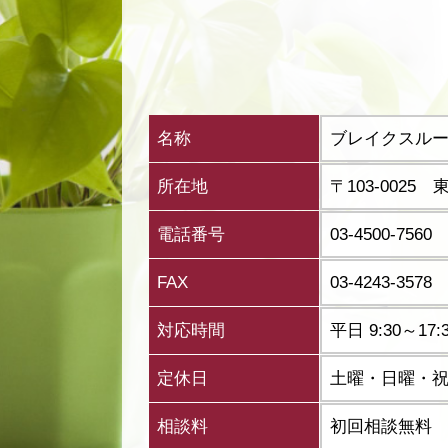
名称
ブレイクスル
所在地
〒103-002
電話番号
03-4500-7560
FAX
03-4243-3578
対応時間
平日 9:30～
定休日
土曜・日曜・
相談料
初回相談無料