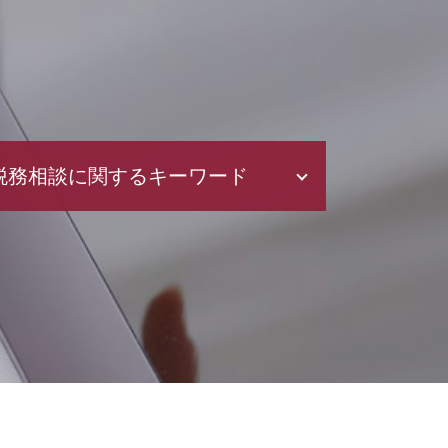
税務相談に関するキーワード
利益 種類
青色申告と白色申告 違い
青色申告 期限
年末 調整
税務調査 対象
法人 節税
電子帳簿保存法 申請
青色 申告 条件
白色申告 メリット