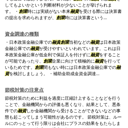
してもよいかという判断材料が少ないことが挙げられま
す。 ・
創業
時には実績がない本来
融資
を受ける際には決算書
の提出を求められますが、
創業
時には決算書という...
資金調達の種類
・日本政策金融公庫での
融資
創業
当初などの
融資
は日本政策
金融公庫での
融資
が受けやすいといわれています。これは日
本政策金融公庫が低金利で保証人を付けずに
融資
をすること
が可能であったり、
創業
企業に向けて積極的に
融資
を行って
いるためです。
創業
間もない時には日本政策金融公庫での
融
資
を検討しましょう。 ・補助金助成金資金調達...
節税対策の注意点
節税対策のために利益を過度に圧縮計上することなどを行う
ことで、金融機関からの評価も悪くなり、結果として、悪条
件での
融資
しか金融機関から受けることができないなどの事
態も起こってしまう可能性があるのです。 節税対策は、ルー
ルにのっとって行う限りは会社にプラスの効果をもたらしま