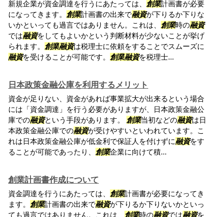
新規企業が資金調達を行うにあたっては、
創業
計画書が必要
になってきます。
創業
計画書の出来で
融資
が下りるか下りな
いかといっても過言ではありません。これは、
創業
時の
融資
では
融資
をしてもよいかという判断材料が少ないことが挙げ
られます。
創業
融資
は税理士に依頼をすることでスムーズに
融資
を受けることが可能です。
創業
融資
を税理士...
日本政策金融公庫を利用するメリット
資金が足りない、資金があれば事業拡大が出来るという場合
には「資金調達」を行う必要がありますが、日本政策金融公
庫での
融資
という手段があります。
創業
当初などの
融資
は日
本政策金融公庫での
融資
が受けやすいといわれています。こ
れは日本政策金融公庫が低金利で保証人を付けずに
融資
をす
ることが可能であったり、
創業
企業に向けて積...
創業計画書作成について
資金調達を行うにあたっては、
創業
計画書が必要になってき
ます。
創業
計画書の出来で
融資
が下りるか下りないかといっ
ても過言ではありません。これは、
創業
時の
融資
では
融資
を