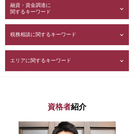
電子 定款
融資・資金調達に
事業計画書 書き方
関するキーワード
補助金申請 代行 違法
株式会社設立 流れ
スタートアップ 資金調達
株式会社 設立 必要書類
税務相談に関するキーワード
企業 資金調達
法人成り タイミング
創業計画書
募集 設立
補助金 申請
決算書 開示義務
決算月 決め方
起業 補助金
エリアに関するキーワード
所得税 いくらから
株式会社 設立費用
助成金 勘定科目
利益 種類
発起 設立
創業 融資 公庫
年末調整 必要書類
定款 認証
会社設立 神奈川県 税理士
補助金 申請 代行
節税 対策
株式会社 設立 条件
資金調達 栃木県 税理士
事業資金 調達 方法
法人税 中間納付
合同会社 設立 流れ
会社設立 神奈川県 相談
起業 助成金
税務調査 個人事業主
会社設立後 手続き
融資 中央区 税理士
ベンチャー 資金調達
資格者
紹介
財務三表 とは
法人設立 届出書
税務相談 栃木県 相談
合同会社 資本金
税務調査 事前通知
会社設立 流れ
資金調達 群馬県 税理士
株式 発行
還付申告 とは
会社設立 税務署
融資 栃木県 税理士
資金調達 方法
延滞税 計算
合同 会社 とは
資金調達 港区 税理士
資本金 基準