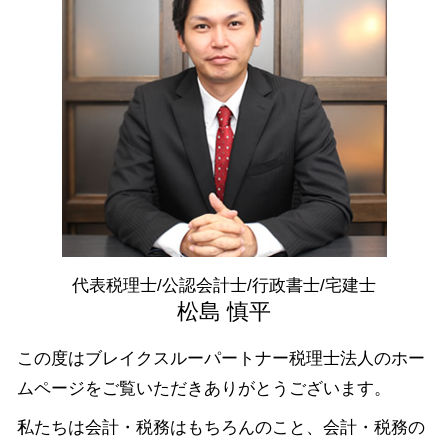
年末 調整
株式会社 設立 メリット
会社設立 群馬県 相談
日本政策金融公庫 金利
所得税 種類
法人化 手続き
税務相談 埼玉県 税理士
助成金 消費税
確定申告 流れ
資金調達 江東区 相談
日本政策金融公庫 借入申込書
所得 控除
資金調達 港区 相談
補助金 交付申請書
還付申告 期限
税務相談 東京都 税理士
日本政策金融公庫 とは
確定申告 必要書類
税務相談 千葉県 税理士
税務調査 法人
資金調達 渋谷区 相談
税務署 相談
会社設立 中央区 税理士
電子帳簿保存法 要件
税務相談 中央区 税理士
資金調達 中央区 税理士
会社設立 栃木県 税理士
代表税理士/公認会計士/行政書士/宅建士
資金調達 神奈川県 税理士
松島 慎平
この度はブレイクスルーパートナー税理士法人のホー
ムページをご覧いただきありがとうございます。
私たちは会計・税務はもちろんのこと、会計・税務の