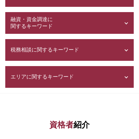
定款 作成
融資・資金調達に
発起 設立
関するキーワード
会社設立後 手続き
事業計画書 書き方
株式 発行
増資 手続き
税務相談に関するキーワード
助成金 制度
合同会社 株式会社 違い
助成金 消費税
株式会社 設立費用
創業 融資 公庫
還付申告 期限
会社設立 税理士
合同会社 資本金
エリアに関するキーワード
税理士 顧問料 相場
株式会社設立 流れ
創業計画書 書き方
所得税 種類
電子 定款 代行
新創業融資制度 審査
税務調査 時期
決算月 決め方
資金調達 港区 相談
事業資金 調達 方法
青色申告と白色申告 違い
募集 設立
資金調達 千葉県 税理士
日本政策金融公庫 借入申込書
税務署 密告
会社設立 期間
資金調達 埼玉県 税理士
自己資本利益率 計算
決算書 書き方
会社設立 必要書類
資金調達 栃木県 税理士
スタートアップ 資金調達 方法
資格者
紹介
税理士 顧問契約
合同会社 設立 流れ
会社設立 埼玉県 相談
創業 融資
年末調整 必要書類
定款 とは
資金調達 千葉県 相談
スタートアップ 資金調達