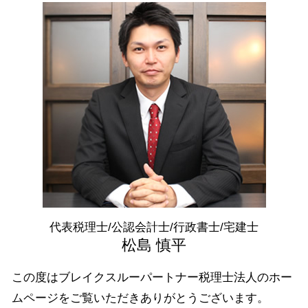
白色申告 メリット
株式会社 設立 人数
会社設立 栃木県 税理士
起業 補助金
白色申告 経費 上限
法人設立 届出書
資金調達 港区 税理士
会社設立 補助金
所得税 納付期限
有限 責任
資金調達 江東区 税理士
資本金 基準
年末 調整
株式会社 設立 条件
融資 千葉県 相談
資金調達 方法
青色 申告 条件
資金調達 群馬県 税理士
日本政策金融公庫 金利
青色申告 決算書
資金調達 中央区 税理士
新規開業資金 日本政策金融公庫
確定申告 所得税
会社設立 江東区 相談
日本政策金融公庫 とは
節税対策 個人事業主
資金調達 神奈川県 相談
税務調査 反面調査
会社設立 栃木県 相談
青色申告 期限
税務相談 港区 相談
青色申告 経費
税務相談 栃木県 税理士
融資 渋谷区 相談
税務相談 江東区 相談
代表税理士/公認会計士/行政書士/宅建士
融資 茨城県 税理士
松島 慎平
この度はブレイクスルーパートナー税理士法人のホー
ムページをご覧いただきありがとうございます。