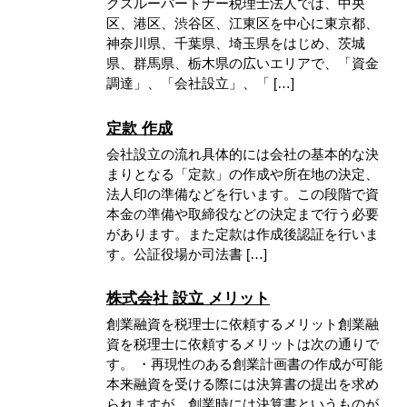
クスルーパートナー税理士法人では、中央
区、港区、渋谷区、江東区を中心に東京都、
神奈川県、千葉県、埼玉県をはじめ、茨城
県、群馬県、栃木県の広いエリアで、「資金
調達」、「会社設立」、「 […]
定款 作成
会社設立の流れ具体的には会社の基本的な決
まりとなる「定款」の作成や所在地の決定、
法人印の準備などを行います。この段階で資
本金の準備や取締役などの決定まで行う必要
があります。また定款は作成後認証を行いま
す。公証役場か司法書 […]
株式会社 設立 メリット
創業融資を税理士に依頼するメリット創業融
資を税理士に依頼するメリットは次の通りで
す。 ・再現性のある創業計画書の作成が可能
本来融資を受ける際には決算書の提出を求め
られますが、創業時には決算書というものが