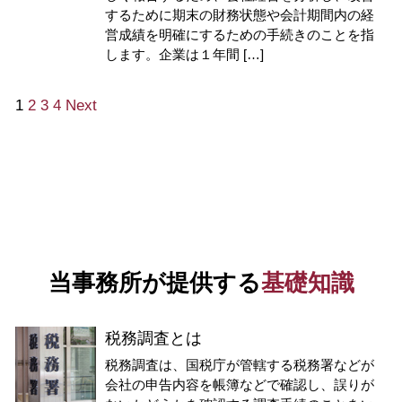
するために期末の財務状態や会計期間内の経
営成績を明確にするための手続きのことを指
します。企業は１年間 […]
1
2
3
4
Next
当事務所が提供する
基礎知識
税務調査とは
税務調査は、国税庁が管轄する税務署などが
会社の申告内容を帳簿などで確認し、誤りが