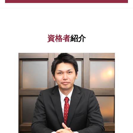
決算書 開示義務
法人化 手続き
補助金 申請 代行
年末調整 書き方
発起 設立
税務相談 港区 税理士
補助金 申請
確定申告 経費
増資 手続き
税務相談 埼玉県 相談
資金 調達 個人
還付申告 とは
株式会社 設立 必要書類
融資 渋谷区 相談
起業 補助金
青色申告 開業届
補助金 助成金 違い
税務相談 群馬県 相談
スタートアップ 資金調達
資格者
紹介
税務代理権限証書 とは
株式会社 設立費用
資金調達 中央区 税理士
事業資金 調達 方法
国税庁 確定申告
合同会社 設立費用
融資 中央区 相談
助成金 申請
確定申告 時期
会社設立 期間
資金調達 群馬県 税理士
企業 資金調達
電子帳簿保存法 要件
法人化 メリット
資金調達 港区 税理士
株式会社 資本金
税務調査 反面調査
合同会社 株式会社 違い
税務相談 東京都 税理士
新規開業資金 日本政策金融公庫
青色 申告 条件
会社設立 税務署
会社設立 港区 税理士
日本政策金融公庫 金利
節税 対策
融資 埼玉県 税理士
会社 資本金
合同会社 税金
会社設立 群馬県 税理士
創業 融資
所得税 納付期限
融資 神奈川県 税理士
助成金 制度
税理士 顧問
会社設立 栃木県 相談
年末調整 いつ
融資 茨城県 税理士
税理士 顧問料
会社設立 千葉県 相談
所得税 扶養
融資 江東区 相談