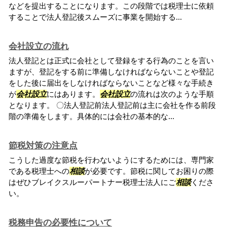
などを提出することになります。この段階では税理士に依頼
することで法人登記後スムーズに事業を開始する...
会社設立の流れ
法人登記とは正式に会社として登録をする行為のことを言い
ますが、登記をする前に準備しなければならないことや登記
をした後に届出をしなければならないことなど様々な手続き
が
会社設立
にはあります。
会社設立
の流れは次のような手順
となります。 〇法人登記前法人登記前は主に会社を作る前段
階の準備をします。具体的には会社の基本的な...
節税対策の注意点
こうした過度な節税を行わないようにするためには、専門家
である税理士への
相談
が必要です。節税に関してお困りの際
はぜひブレイクスルーパートナー税理士法人にご
相談
くださ
い。
税務申告の必要性について