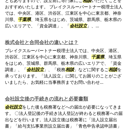
ともありますので、設立前に専門家にご
相談
いただくことを
おすすめいたします。 ブレイクスルーパートナー税理士法人
では、中央区、港区、渋谷区、江東区を中心に東京都、神奈
川県、
千葉県
、埼玉県をはじめ、茨城県、群馬県、栃木県の
広いエリアで、「資金調達」、「
会社設立
」、...
株式会社と合同会社の違いとは？
ブレイクスルーパートナー税理士法人では、中央区、港区、
渋谷区、江東区を中心に東京都、神奈川県、
千葉県
、埼玉県
をはじめ、茨城県、群馬県、栃木県の広いエリアで、「資金
調達」、「
会社設立
」、「税務
相談
」などに関するご
相談
を
承っております。「法人設立」に関してお困りのことがござ
いましたら、お気軽に当事務所までお問い合わせ...
会社設立後の手続きの流れと必要書類
会社設立
をした後も税務署などへの届出が必要になってきま
す。 〇法人登記後の手続き法人登記が終わると税務署への届
出などを行います。法人設立後は税務署に「法人設立届出
書」「給与支払事業所設立届出書」「青色申告承認申請書」