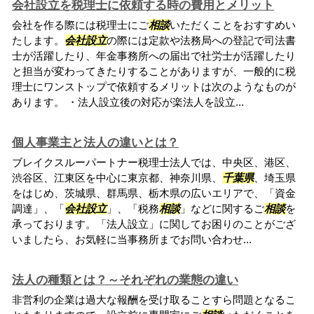
会社設立を税理士に依頼する時の費用とメリット
会社を作る際には税理士にご
相談
いただくことをおすすめい
たします。
会社設立
の際には定款や法務局への登記で司法書
士が活躍したり、年金事務所への届出で社労士が活躍したり
と担当が変わってきたりすることがありますが、一般的に税
理士にワンストップで依頼するメリットは次のようなものが
あります。 ・法人設立後の対応が楽法人を設立...
個人事業主と法人の違いとは？
ブレイクスルーパートナー税理士法人では、中央区、港区、
渋谷区、江東区を中心に東京都、神奈川県、
千葉県
、埼玉県
をはじめ、茨城県、群馬県、栃木県の広いエリアで、「資金
調達」、「
会社設立
」、「税務
相談
」などに関するご
相談
を
承っております。「法人設立」に関してお困りのことがござ
いましたら、お気軽に当事務所までお問い合わせ...
法人の種類とは？～それぞれの業態の違い
非営利の企業は過大な報酬を受け取ることすら問題となるこ