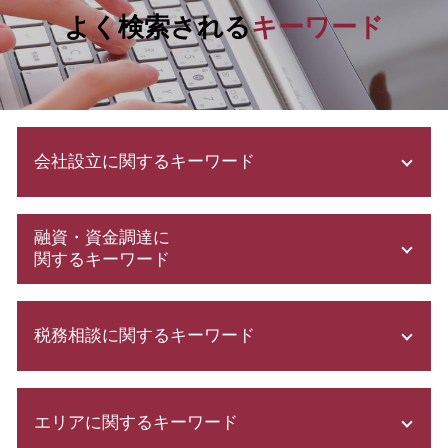
よく検索される
キーワード
会社設立に関するキーワード
会社設立 流れ
融資・資金調達に
株式会社設立 流れ
関するキーワード
合同 会社 とは
株式会社 設立 メリット
助成金 勘定科目
法人設立 届出書
税務相談に関するキーワード
日本政策金融公庫 とは
補助金申請 代行 違法
創業計画書
合同会社 定款
創業計画書 書き方
税理士 顧問契約
会社設立 必要書類
資本金 基準
エリアに関するキーワード
ふるさと納税 確定申告
法人成り タイミング
資金調達 方法