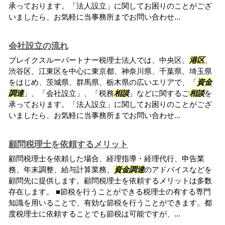
承っております。「法人設立」に関してお困りのことがござ
いましたら、お気軽に当事務所までお問い合わせ...
会社設立の流れ
ブレイクスルーパートナー税理士法人では、中央区、
港区
、
渋谷区、江東区を中心に東京都、神奈川県、千葉県、埼玉県
をはじめ、茨城県、群馬県、栃木県の広いエリアで、「
資金
調達
」、「会社設立」、「税務
相談
」などに関するご
相談
を
承っております。「法人設立」に関してお困りのことがござ
いましたら、お気軽に当事務所までお問い合わせ...
顧問税理士を依頼するメリット
顧問税理士を依頼した場合、経理指導・経理代行、申告業
務、年末調整、給与計算業務、
資金調達
のアドバイスなどを
顧問先に提供します。顧問税理士を依頼するメリットは多数
存在します。 ■節税を行うことができる税理士の有する専門
知識を用いることで、有効な節税を行うことができます。都
度税理士に依頼することでも節税は可能ですが、...