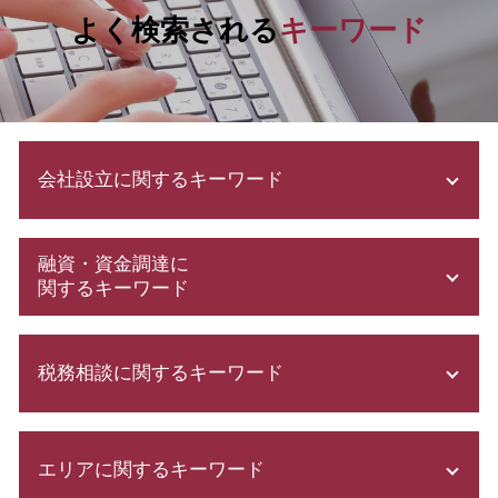
よく検索される
キーワード
会社設立に関するキーワード
募集 設立
融資・資金調達に
事業計画書 書き方
関するキーワード
株式会社 設立 条件
合同 会社 とは
補助金 申請 代行
有限 責任
税務相談に関するキーワード
会社 資本金
法人成り タイミング
助成金 申請
決算月 決め方
日本政策金融公庫 とは
確定申告 費用
補助金申請 代行 違法
日本政策金融公庫 金利
エリアに関するキーワード
青色申告 特別控除
節税対策 法人
日本政策金融公庫 借入申込書