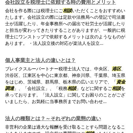
会社設立を税理士に依頼する時の費用とメリット
会社を作る際には税理士にご
相談
いただくことをおすすめい
たします。会社設立の際には定款や法務局への登記で司法書
士が活躍したり、年金事務所への届出で社労士が活躍したり
と担当が変わってきたりすることがありますが、一般的に税
理士にワンストップで依頼するメリットは次のようなものが
あります。 ・法人設立後の対応が楽法人を設立...
個人事業主と法人の違いとは？
ブレイクスルーパートナー税理士法人では、中央区、
港区
、
渋谷区、江東区を中心に東京都、神奈川県、千葉県、埼玉県
をはじめ、茨城県、群馬県、栃木県の広いエリアで、「
資金
調達
」、「会社設立」、「税務
相談
」などに関するご
相談
を
承っております。「法人設立」に関してお困りのことがござ
いましたら、お気軽に当事務所までお問い合わせ...
法人の種類とは？～それぞれの業態の違い
非営利の企業は過大な報酬を受け取ることすら問題となるこ