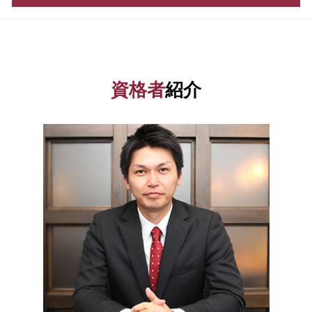
確定申告 やり方
株式会社 設立費用
起業 補助金
所得税 計算方法
合同会社 設立費用
融資 港区 税理士
株式 発行
税理士 顧問
発起 設立
会社設立 栃木県 相談
助成金 制度
税務調査 個人事業主
増資 手続き
資金調達 神奈川県 相談
起業 助成金
確定申告 流れ
会社設立 必要書類
会社設立 中央区 税理士
資金 調達 個人
資格者
紹介
税務調査 個人
会社設立 税理士
税務相談 東京都 相談
創業計画書
会社 税金
会社設立 流れ
税務相談 港区 税理士
資金調達 方法
国税庁 確定申告
電子 定款 代行
会社設立 茨城県 相談
株式会社 資本金
利益 種類
合同会社 株式会社 違い
融資 渋谷区 税理士
助成金 消費税
所得税 申書
定款 認証
融資 渋谷区 相談
資本金 基準
会計帳簿 とは
法人設立 届出書
税務相談 中央区 税理士
会社設立 助成金
青色申告 期限
税務相談 東京都 税理士
創業 融資 公庫
税金 対策
融資 埼玉県 税理士
新規開業資金 日本政策金融公庫
青色申告 開業届
資金調達 東京都 相談
自己資本利益率 計算
青色申告 とは
資金調達 港区 税理士
更正の請求 とは
融資 埼玉県 相談
決算書 とは
資金調達 千葉県 税理士
法人税 申告期限
会社設立 中央区 相談