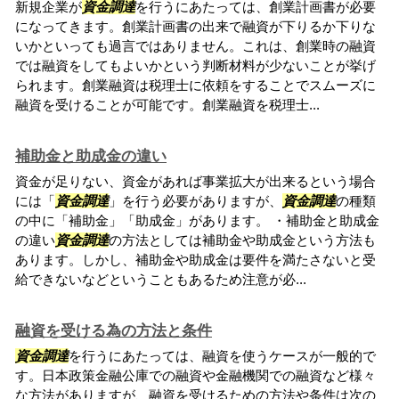
新規企業が
資金調達
を行うにあたっては、創業計画書が必要
になってきます。創業計画書の出来で融資が下りるか下りな
いかといっても過言ではありません。これは、創業時の融資
では融資をしてもよいかという判断材料が少ないことが挙げ
られます。創業融資は税理士に依頼をすることでスムーズに
融資を受けることが可能です。創業融資を税理士...
補助金と助成金の違い
資金が足りない、資金があれば事業拡大が出来るという場合
には「
資金調達
」を行う必要がありますが、
資金調達
の種類
の中に「補助金」「助成金」があります。 ・補助金と助成金
の違い
資金調達
の方法としては補助金や助成金という方法も
あります。しかし、補助金や助成金は要件を満たさないと受
給できないなどということもあるため注意が必...
融資を受ける為の方法と条件
資金調達
を行うにあたっては、融資を使うケースが一般的で
す。日本政策金融公庫での融資や金融機関での融資など様々
な方法がありますが、融資を受けるための方法や条件は次の