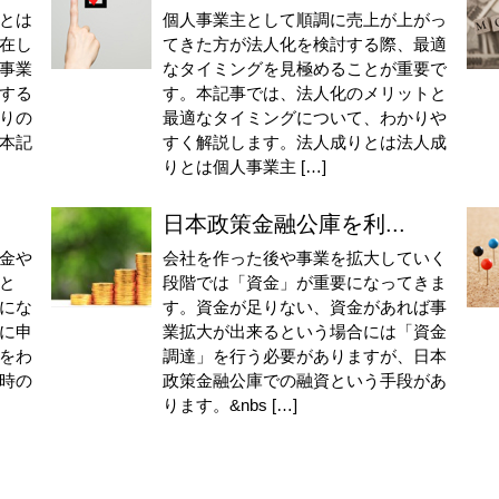
とは
個人事業主として順調に売上が上がっ
在し
てきた方が法人化を検討する際、最適
事業
なタイミングを見極めることが重要で
する
す。本記事では、法人化のメリットと
りの
最適なタイミングについて、わかりや
本記
すく解説します。法人成りとは法人成
りとは個人事業主 […]
日本政策金融公庫を利...
金や
会社を作った後や事業を拡大していく
と
段階では「資金」が重要になってきま
にな
す。資金が足りない、資金があれば事
に申
業拡大が出来るという場合には「資金
をわ
調達」を行う必要がありますが、日本
時の
政策金融公庫での融資という手段があ
ります。&nbs […]