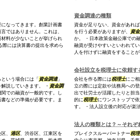
資金調達の種類
要になってきます。創業計画書
資金が足りない、資金があれば
過言ではありません。これは、
を行う必要がありますが、
資金
断材料が少ないことが挙げられ
か。 ・日本政策金融公庫での
る際には決算書の提出を求めら
融資が受けやすいといわれてい
人を付けずに融資をすることが可
会社設立を税理士に依頼す
るという場合には「
資金調達
」
会社を作る際には
税理士
にご相
を解説していきます。 ・
資金調
立の際には定款や法務局への登
機関での融資が一般的です。し
出で社労士が活躍したりと担当
画書などの準備が必要です。ま
的に
税理士
にワンストップで依
す。 ・法人設立後の対応が楽法人
法人の種類とは？～それぞ
央区、
港区
、渋谷区、江東区を
ブレイクスルーパートナー
税理