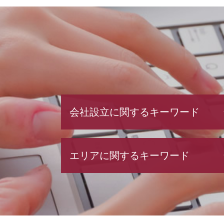
会社設立に関するキーワード
電子 定款 代行
エリアに関するキーワード
合同会社 設立 流れ
会社設立 期間
電子 定款
融資 東京都 相談
増資 手続き
資金調達 中央区 税理士
節税対策 法人
資金調達 栃木県 相談
有限 責任