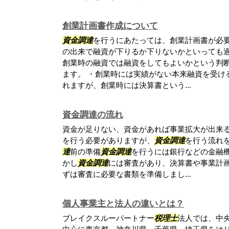
創業計画書作成について
資金調達
を行うにあたっては、創業計画書が必
の出来で融資が下りるか下りないかといっても
創業時の融資では融資をしてもよいかという判
ます。 ・創業時には実績がない本来融資を受け
れますが、創業時には決算書という...
資金調達の流れ
資金が足りない、資金があれば事業拡大が出来
を行う必要がありますが、
資金調達
を行う流れ
達
前の準備
資金調達
を行うには銀行などの金融
かし
資金調達
には審査があり、決算書や事業計
ずは審査に必要な書類を準備しまし...
個人事業主と法人の違いとは？
ブレイクスルーパートナー
税理士
法人では、中