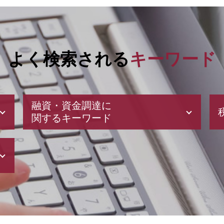
よく検索される
キーワード
融資・資金調達に
関するキーワード
株式会社 資本金
助成金 勘定科目
補助金 申請
ベンチャー 資金調達
企業 資金調達
創業計画書 書き方
スタートアップ 資金調達 方法