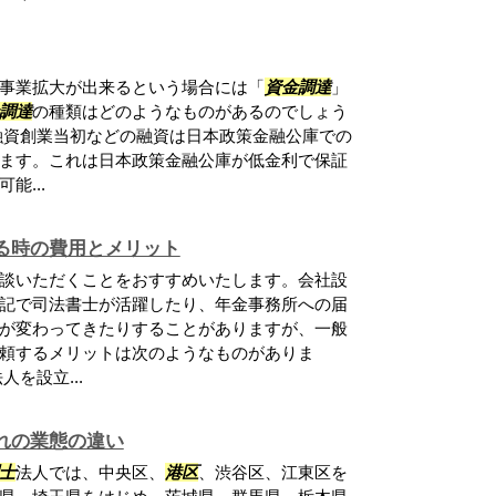
事業拡大が出来るという場合には「
資金調達
」
調達
の種類はどのようなものがあるのでしょう
融資創業当初などの融資は日本政策金融公庫での
ます。これは日本政策金融公庫が低金利で保証
能...
る時の費用とメリット
談いただくことをおすすめいたします。会社設
記で司法書士が活躍したり、年金事務所への届
が変わってきたりすることがありますが、一般
頼するメリットは次のようなものがありま
を設立...
れの業態の違い
士
法人では、中央区、
港区
、渋谷区、江東区を