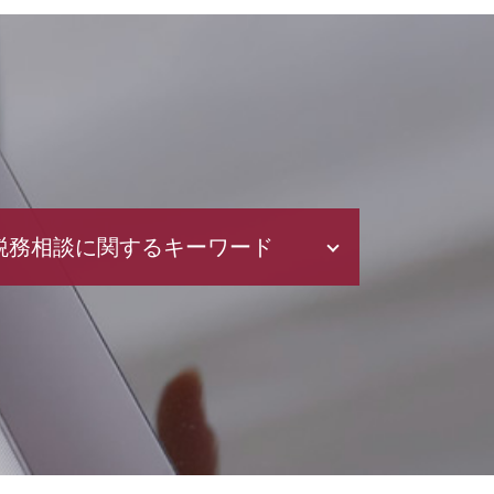
税務相談に関するキーワード
法人税 申告期限
所得税 種類
所得税 申書
青色申告と白色申告 違い
税務代理権限証書 とは
白色申告 メリット
税務署 相談