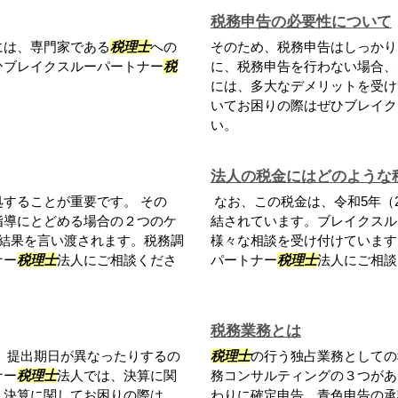
税務申告の必要性について
には、専門家である
税理士
への
そのため、税務申告はしっかり
ひブレイクスルーパートナー
税
に、税務申告を行わない場合、
には、多大なデメリットを受け
いてお困りの際はぜひブレイク
い。
法人の税金にはどのような
することが重要です。 その
なお、この税金は、令和5年（2
指導にとどめる場合の２つのケ
結されています。ブレイクスル
結果を言い渡されます。税務調
様々な相談を受け付けています
ナー
税理士
法人にご相談くださ
パートナー
税理士
法人にご相談
税務業務とは
、提出期日が異なったりするの
税理士
の行う独占業務としての
ナー
税理士
法人では、決算に関
務コンサルティングの３つがあ
。決算に関してお困りの際は、
わりに確定申告、青色申告の承