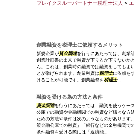
ブレイクスルーパートナー税理士法人
>
エ
創業融資を税理士に依頼するメリット
新規企業が
資金調達
を行うにあたっては、創業
創業計画書の出来で融資が下りるか下りないか
ん。これは、創業時の融資では融資をしてもよ
とが挙げられます。創業融資は
税理士
に依頼を
けることが可能です。創業融資を
税理士
...
融資を受ける為の方法と条件
資金調達
を行うにあたっては、融資を使うケー
公庫での融資や金融機関での融資など様々な方
ための方法や条件は次のようなものがあります。
策金融公庫での融資」「銀行などの金融機関での
条件融資を受ける際には「返済能...