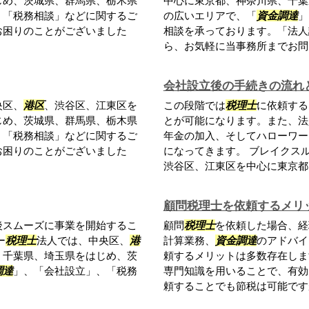
じめ、茨城県、群馬県、栃木県
中心に東京都、神奈川県、千葉
、「税務相談」などに関するご
の広いエリアで、「
資金調達
」
お困りのことがございました
相談を承っております。「法人
ら、お気軽に当事務所までお問い
会社設立後の手続きの流れ
央区、
港区
、渋谷区、江東区を
この段階では
税理士
に依頼する
じめ、茨城県、群馬県、栃木県
とが可能になります。また、法
、「税務相談」などに関するご
年金の加入、そしてハローワー
お困りのことがございました
になってきます。 ブレイクス
渋谷区、江東区を中心に東京都、
顧問税理士を依頼するメリ
後スムーズに事業を開始するこ
顧問
税理士
を依頼した場合、経
ー
税理士
法人では、中央区、
港
計算業務、
資金調達
のアドバイ
、千葉県、埼玉県をはじめ、茨
頼するメリットは多数存在しま
調達
」、「会社設立」、「税務
専門知識を用いることで、有効
頼することでも節税は可能ですが