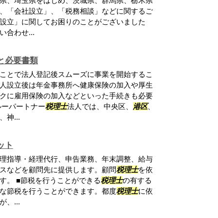
県、埼玉県をはじめ、茨城県、群馬県、栃木県
、「会社設立」、「税務相談」などに関するご
設立」に関してお困りのことがございました
合わせ...
と必要書類
ことで法人登記後スムーズに事業を開始するこ
人設立後は年金事務所へ健康保険の加入や厚生
クに雇用保険の加入などといった手続きも必要
ルーパートナー
税理士
法人では、中央区、
港区
、
神...
ット
理指導・経理代行、申告業務、年末調整、給与
スなどを顧問先に提供します。顧問
税理士
を依
す。 ■節税を行うことができる
税理士
の有する
な節税を行うことができます。都度
税理士
に依
、...