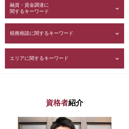
株式会社 設立 必要書類
融資・資金調達に
株式会社 設立 人数
関するキーワード
合同 会社 とは
会社設立 税理士
会社設立 補助金
定款 とは
税務相談に関するキーワード
スタートアップ 資金調達 方法
合同会社 設立費用
補助金 申請
会社設立 税務署
会社設立 助成金
青色申告 メリット
法人化 手続き
補助金 申請 代行
エリアに関するキーワード
白色申告 経費
電子 定款
自己資本利益率 計算
税金 時効
増資 手続き
補助金 交付申請書
白色申告 メリット
節税対策 法人
会社設立 群馬県 税理士
合同会社 資本金
所得税 種類
会社設立 流れ
融資 中央区 相談
助成金 制度
所得税 税率
有限 責任
資金調達 千葉県 税理士
株式 発行
青色申告 決算書
事業計画書 書き方
会社設立 港区 税理士
事業資金 調達 方法
資格者
紹介
確定申告 必要な人
電子 定款 代行
融資 渋谷区 税理士
日本政策金融公庫 借入申込書
年末調整 書き方
補助金申請 代行 違法
融資 港区 相談
日本政策金融公庫 とは
会社 税金
補助金 助成金 違い
資金調達 渋谷区 税理士
日本政策金融公庫 金利
節税対策 個人事業主
発起 設立
会社設立 東京都 税理士
資金 調達 個人