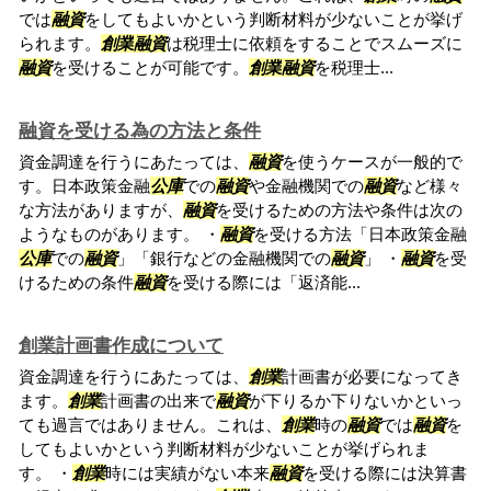
では
融資
をしてもよいかという判断材料が少ないことが挙げ
られます。
創業
融資
は税理士に依頼をすることでスムーズに
融資
を受けることが可能です。
創業
融資
を税理士...
融資を受ける為の方法と条件
資金調達を行うにあたっては、
融資
を使うケースが一般的で
す。日本政策金融
公庫
での
融資
や金融機関での
融資
など様々
な方法がありますが、
融資
を受けるための方法や条件は次の
ようなものがあります。 ・
融資
を受ける方法「日本政策金融
公庫
での
融資
」「銀行などの金融機関での
融資
」 ・
融資
を受
けるための条件
融資
を受ける際には「返済能...
創業計画書作成について
資金調達を行うにあたっては、
創業
計画書が必要になってき
ます。
創業
計画書の出来で
融資
が下りるか下りないかといっ
ても過言ではありません。これは、
創業
時の
融資
では
融資
を
してもよいかという判断材料が少ないことが挙げられま
す。 ・
創業
時には実績がない本来
融資
を受ける際には決算書