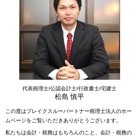
青色申告と白色申告 違い
定款 認証
資金調達 中央区 相談
企業 資金調達
白色申告 経費 上限
決算月 決め方
資金調達 神奈川県 税理士
助成金 勘定科目
確定申告 必要書類
会社設立 栃木県 相談
ベンチャー 資金調達
年末調整 必要書類
会社設立 神奈川県 相談
起業 補助金
確定申告 所得税
資金調達 東京都 税理士
株式会社 資本金
税務申告書 種類
融資 埼玉県 相談
脱税 とは
税務相談 神奈川県 税理士
確定申告 etax
資金調達 千葉県 相談
青色申告 開業届
融資 江東区 税理士
会社設立 茨城県 税理士
融資 茨城県 税理士
代表税理士/公認会計士/行政書士/宅建士
税務相談 東京都 相談
松島 慎平
この度はブレイクスルーパートナー税理士法人のホー
ムページをご覧いただきありがとうございます。
私たちは会計・税務はもちろんのこと、会計・税務の