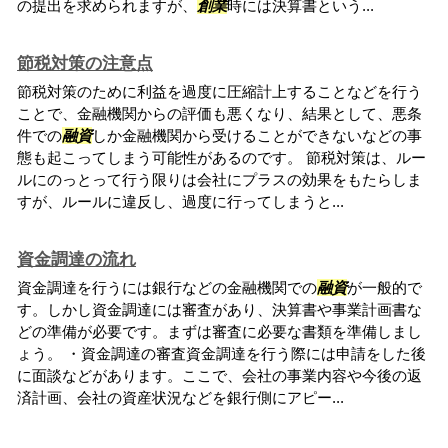
の提出を求められますが、
創業
時には決算書という...
節税対策の注意点
節税対策のために利益を過度に圧縮計上することなどを行う
ことで、金融機関からの評価も悪くなり、結果として、悪条
件での
融資
しか金融機関から受けることができないなどの事
態も起こってしまう可能性があるのです。 節税対策は、ルー
ルにのっとって行う限りは会社にプラスの効果をもたらしま
すが、ルールに違反し、過度に行ってしまうと...
資金調達の流れ
資金調達を行うには銀行などの金融機関での
融資
が一般的で
す。しかし資金調達には審査があり、決算書や事業計画書な
どの準備が必要です。まずは審査に必要な書類を準備しまし
ょう。 ・資金調達の審査資金調達を行う際には申請をした後
に面談などがあります。ここで、会社の事業内容や今後の返
済計画、会社の資産状況などを銀行側にアピー...