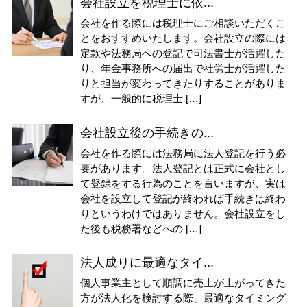
会社設立を税理士に依...
会社を作る際には税理士にご相談いただくこ
とをおすすめいたします。会社設立の際には
定款や法務局への登記で司法書士が活躍した
り、年金事務所への届出で社労士が活躍した
りと担当が変わってきたりすることがありま
すが、一般的に税理士 […]
会社設立後の手続きの...
会社を作る際には法務局に法人登記を行う必
要があります。法人登記とは正式に会社とし
て登録をする行為のことを言いますが、実は
会社を設立して登記が終われば手続きは終わ
りというわけではありません。会社設立をし
た後も税務署などへの […]
法人成りに最適なタイ...
個人事業主として順調に売上が上がってきた
方が法人化を検討する際、最適なタイミング