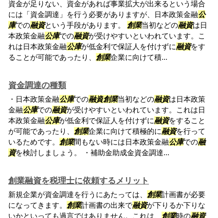
資金が足りない、資金があれば事業拡大が出来るという場合
には「資金調達」を行う必要がありますが、日本政策金融
公
庫
での
融資
という手段があります。
創業
当初などの
融資
は日
本政策金融
公庫
での
融資
が受けやすいといわれています。こ
れは日本政策金融
公庫
が低金利で保証人を付けずに
融資
をす
ることが可能であったり、
創業
企業に向けて積...
資金調達の種類
・日本政策金融
公庫
での
融資
創業
当初などの
融資
は日本政策
金融
公庫
での
融資
が受けやすいといわれています。これは日
本政策金融
公庫
が低金利で保証人を付けずに
融資
をすること
が可能であったり、
創業
企業に向けて積極的に
融資
を行って
いるためです。
創業
間もない時には日本政策金融
公庫
での
融
資
を検討しましょう。 ・補助金助成金資金調達...
創業融資を税理士に依頼するメリット
新規企業が資金調達を行うにあたっては、
創業
計画書が必要
になってきます。
創業
計画書の出来で
融資
が下りるか下りな
いかといっても過言ではありません。これは、
創業
時の
融資