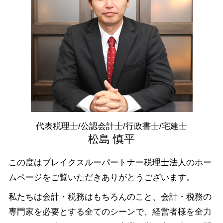
年末調整 書き方
会社設立 流れ
融資 群馬県 税理士
資本金 基準
確定申告 スマホ
税務相談 港区 相談
日本政策金融公庫 借入申込書
税理士 顧問契約
資金調達 埼玉県 相談
資金調達 方法
青色申告と白色申告 違い
会社設立 埼玉県 相談
資金 調達 個人
所得税 納付期限
資金調達 中央区 税理士
青色申告 特別控除
会社設立 栃木県 相談
確定申告 所得税
税務相談 千葉県 相談
税金 対策
会社設立 茨城県 税理士
税務相談 埼玉県 相談
資金調達 群馬県 税理士
代表税理士/公認会計士/行政書士/宅建士
資金調達 渋谷区 税理士
松島 慎平
この度はブレイクスルーパートナー税理士法人のホー
ムページをご覧いただきありがとうございます。
私たちは会計・税務はもちろんのこと、会計・税務の
専門家を必要とする全てのシーンで、経営者様を全力