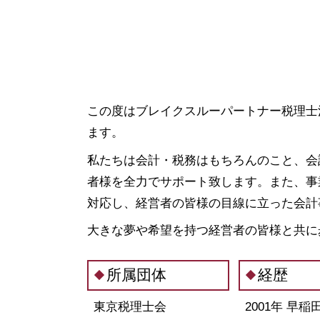
会社設立 千葉県 税理士
合同会社 設立費用
会社設立 渋谷区 相談
会社設立 流れ
資金調達 埼玉県 相談
合同会社 設立 流れ
資金調達 千葉県 税理士
会社設立 税理士
税務相談 茨城県 税理士
株式会社 設立 メリット
資金調達 茨城県 税理士
法人設立 届出書
会社設立 東京都 税理士
この度はブレイクスルーパートナー税理士
法人化 メリット
融資 東京都 税理士
ます。
合同会社 定款
会社設立 神奈川県 相談
発起 設立
私たちは会計・税務はもちろんのこと、会
税務相談 東京都 税理士
会社設立 期間
会社設立 中央区 相談
者様を全力でサポート致します。また、事
補助金申請 代行 違法
資金調達 栃木県 税理士
対応し、経営者の皆様の目線に立った会計
法人成り タイミング
資金調達 群馬県 相談
会社設立後 手続き
大きな夢や希望を持つ経営者の皆様と共に
会社設立 江東区 税理士
融資 中央区 相談
融資 神奈川県 相談
所属団体
経歴
会社設立 東京都 相談
東京税理士会
2001年 早