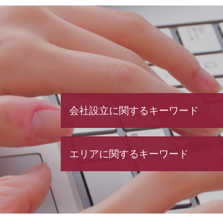
会社設立に関するキーワード
会社設立 税務署
エリアに関するキーワード
株式会社 設立 人数
決算月 決め方
定款 認証
税務相談 渋谷区 相談
合同 会社 とは
税務相談 港区 相談
電子 定款
会社設立 中央区 税理士
定款 作成