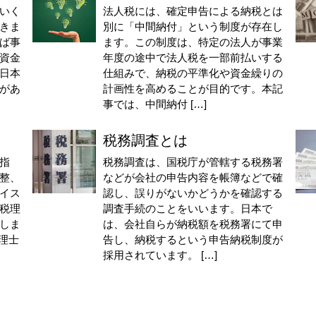
いく
法人税には、確定申告による納税とは
きま
別に「中間納付」という制度が存在し
ば事
ます。この制度は、特定の法人が事業
資金
年度の途中で法人税を一部前払いする
日本
仕組みで、納税の平準化や資金繰りの
があ
計画性を高めることが目的です。本記
事では、中間納付 […]
税務調査とは
指
税務調査は、国税庁が管轄する税務署
整、
などが会社の申告内容を帳簿などで確
イス
認し、誤りがないかどうかを確認する
税理
調査手続のことをいいます。日本で
しま
は、会社自らが納税額を税務署にて申
理士
告し、納税するという申告納税制度が
採用されています。 […]