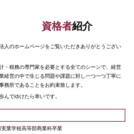
助成金 勘定科目
会社設立 補助金
創業計画書 書き方
資格者
紹介
助成金 制度
資本金 基準
ベンチャー 資金調達
法人のホームページをご覧いただきありがとうござい
会社設立 助成金
補助金 申請 代行
新規開業資金 日本政策金融公庫
計・税務の専門家を必要とする全てのシーンで、経営
創業 融資
業経営の中で生じる問題や課題に対し一つ一つ丁寧に
合同会社 資本金
事務所であることをお約束致します。
資金 調達 個人
起業 助成金
歩んでゆけたら幸いです。
稲田実業学校高等部商業科卒業