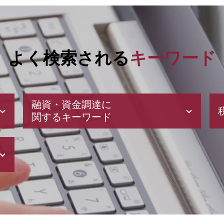
よく検索される
キーワード
融資・資金調達に
関するキーワード
補助金 申請
補助金 交付申請書
新創業融資制度 審査
助成金 申請 方法
助成金 申請
事業資金 調達 方法
創業 融資 公庫