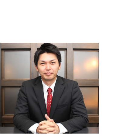
年末調整 必要書類
年末調整 計算
税務署 密告
青色申告 決算書
財務三表 とは
節税対策 個人事業主
確定申告 必要な人
還付申告 期限
年末 調整
法人 節税
所得 控除
白色申告 経費 上限
税金 時効