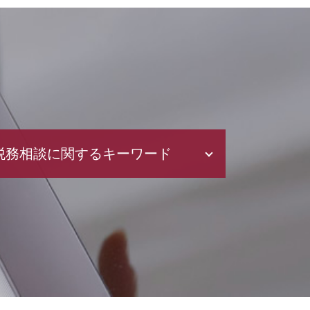
税務相談に関するキーワード
所得税 扶養
青色申告 メリット
所得税 納付期限
税務調査 反面調査
税務調査 流れ
税務調査 個人
決算 申告 期限