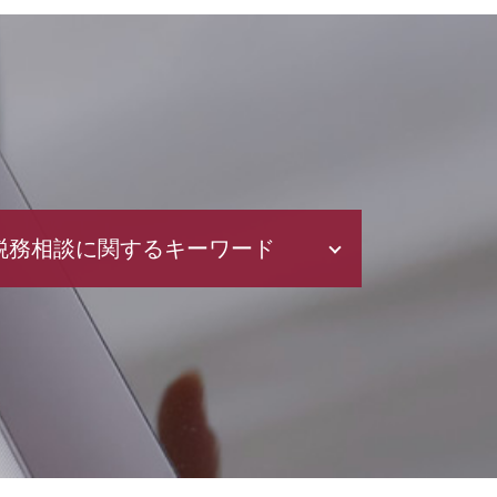
税務相談に関するキーワード
確定申告 所得税
青色申告と白色申告 違い
税金 対策
年末調整 書き方
確定申告 訂正
青色申告 特別控除
確定申告 経費