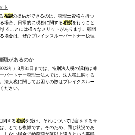
ット
る
相談
の提供ができるのは、税理士資格を持つ
る場合、日常的に税務に関する
相談
を行うこと
頼することには様々なメリットがあります。顧問
る場合は、ぜひブレイクスルーパートナー税理
種類があるのか
023年）3月31日までは、特別法人税の課税は凍
ーパートナー税理士法人では、法人税に関する
。法人税に関してお困りの際はブレイクスルー
ください。
に関する
相談
を受け、それについて助言をするサ
は、とても複雑です。そのため、同じ状況であ
、しない場合で納税額が倍以上違うという事態