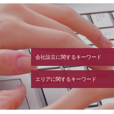
会社設立に関するキーワード
合同会社 定款
エリアに関するキーワード
定款 認証
募集 設立
合同 会社 とは
税務相談 渋谷区 税理士
節税対策 法人
資金調達 中央区 相談
会社設立 期間
資金調達 渋谷区 相談
会社設立 必要書類