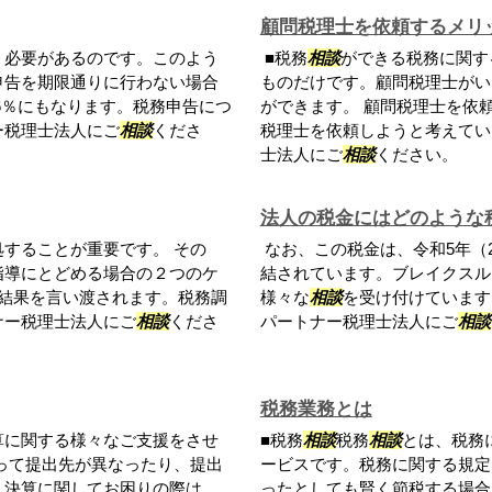
顧問税理士を依頼するメリ
う必要があるのです。このよう
■税務
相談
ができる税務に関す
申告を期限通りに行わない場合
ものだけです。顧問税理士がい
6％にもなります。税務申告につ
ができます。 顧問税理士を依
ー税理士法人にご
相談
くださ
税理士を依頼しようと考えてい
士法人にご
相談
ください。
法人の税金にはどのような
することが重要です。 その
なお、この税金は、令和5年（2
指導にとどめる場合の２つのケ
結されています。ブレイクスル
結果を言い渡されます。税務調
様々な
相談
を受け付けています
ナー税理士法人にご
相談
くださ
パートナー税理士法人にご
相談
税務業務とは
算に関する様々なご支援をさせ
■税務
相談
税務
相談
とは、税務
って提出先が異なったり、提出
ービスです。税務に関する規定
。決算に関してお困りの際は、
ったとしても賢く節税する場合