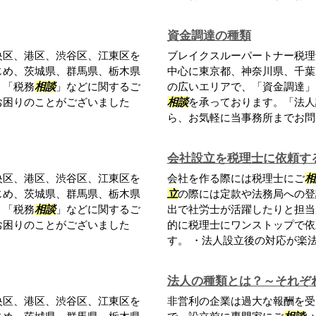
資金調達の種類
央区、港区、渋谷区、江東区を
ブレイクスルーパートナー税理
じめ、茨城県、群馬県、栃木県
中心に東京都、神奈川県、千葉
、「税務
相談
」などに関するご
の広いエリアで、「資金調達」
お困りのことがございました
相談
を承っております。「法人
ら、お気軽に当事務所までお問い
会社設立を税理士に依頼す
央区、港区、渋谷区、江東区を
会社を作る際には税理士にご
相
じめ、茨城県、群馬県、栃木県
立
の際には定款や法務局への登
、「税務
相談
」などに関するご
出で社労士が活躍したりと担当
お困りのことがございました
的に税理士にワンストップで依
す。 ・法人設立後の対応が楽法人
法人の種類とは？～それぞ
央区、港区、渋谷区、江東区を
非営利の企業は過大な報酬を受