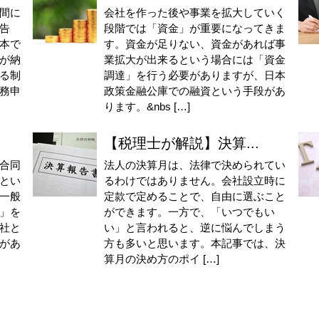
間に
会社を作った後や事業を拡大していく
告
段階では「資金」が重要になってきま
本で
す。資金が足りない、資金があれば事
が納
業拡大が出来るという場合には「資金
る制
調達」を行う必要がありますが、日本
務申
政策金融公庫での融資という手段があ
ります。&nbs […]
【税理士が解説】決算...
合同
法人の決算月は、法律で決められてい
とい
るわけではありません。会社設立時に
一般
定款で定めることで、自由に選ぶこと
」を
ができます。一方で、「いつでもい
社と
い」と言われると、逆に悩んでしまう
があ
方も多いと思います。本記事では、決
算月の決め方のポイ […]