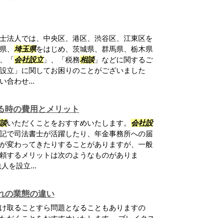
士法人では、中央区、港区、渋谷区、江東区を
県、
埼玉県
をはじめ、茨城県、群馬県、栃木県
、「
会社設立
」、「税務
相談
」などに関するご
設立」に関してお困りのことがございました
合わせ...
る時の費用とメリット
談
いただくことをおすすめいたします。
会社設
記で司法書士が活躍したり、年金事務所への届
が変わってきたりすることがありますが、一般
頼するメリットは次のようなものがありま
を設立...
れの業態の違い
け取ることすら問題となることもありますの