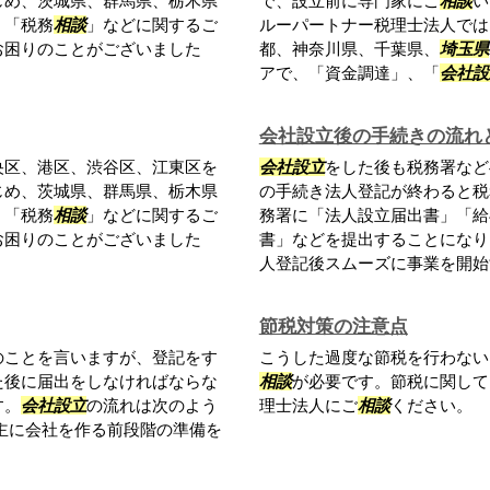
じめ、茨城県、群馬県、栃木県
で、設立前に専門家にご
相談
い
、「税務
相談
」などに関するご
ルーパートナー税理士法人では
お困りのことがございました
都、神奈川県、千葉県、
埼玉県
アで、「資金調達」、「
会社設
会社設立後の手続きの流れ
央区、港区、渋谷区、江東区を
会社設立
をした後も税務署など
じめ、茨城県、群馬県、栃木県
の手続き法人登記が終わると税
、「税務
相談
」などに関するご
務署に「法人設立届出書」「給
お困りのことがございました
書」などを提出することになり
人登記後スムーズに事業を開始す
節税対策の注意点
のことを言いますが、登記をす
こうした過度な節税を行わない
た後に届出をしなければならな
相談
が必要です。節税に関して
す。
会社設立
の流れは次のよう
理士法人にご
相談
ください。
主に会社を作る前段階の準備を