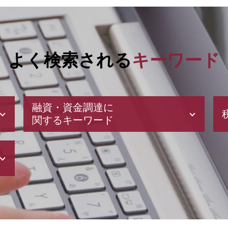
よく検索される
キーワード
融資・資金調達に
関するキーワード
起業 助成金
日本政策金融公庫 とは
助成金 消費税
補助金 交付申請書
助成金 申請
企業 資金調達
日本政策金融公庫 融資