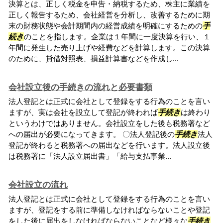
決算とは、正しく税金を申告・納税するため、株主に業績を
正しく報告するため、会社経営を分析し、改善するために期
末の財務状態や会計期間内の経営成績を明確にするための
手
続き
のことを指します。企業は１年間に一度決算を行い、１
年間に発生した売り上げや経費などを計算します。この決算
のために、貸借対照表、損益計算書などを作成し...
会社設立後の手続きの流れと必要書類
法人登記とは正式に会社として登録をする行為のことを言い
ますが、実は会社を設立して登記が終われば
手続き
は終わり
というわけではありません。会社設立をした後も税務署など
への届出が必要になってきます。 〇法人登記後の
手続き
法人
登記が終わると税務署への届出などを行います。法人設立後
は税務署に「法人設立届出書」「給与支払事業...
会社設立の流れ
法人登記とは正式に会社として登録をする行為のことを言い
ますが、登記をする前に準備しなければならないことや登記
をした後に届出をしなければならないことなど様々な
手続き