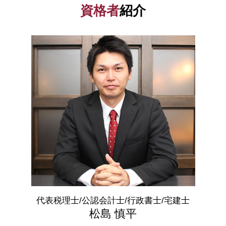
資金調達 東京都 相談
起業 助成金
資格者
紹介
税務調査 個人
有限 責任
会社設立 千葉県 税理士
日本政策金融公庫 融資
青色申告 特別控除
節税対策 法人
資金調達 港区 税理士
創業 融資
決算書 書き方
定款 とは
会社設立 栃木県 相談
日本政策金融公庫 借入申込書
青色申告 経費
合同会社 設立費用
資金調達 群馬県 相談
会社設立 助成金
会社 税金
電子 定款
税務相談 茨城県 税理士
ベンチャー 資金調達
確定申告 必要な人
会社設立 必要書類
会社設立 渋谷区 相談
スタートアップ 資金調達 方法
利益 種類
融資 中央区 相談
助成金 制度
確定申告 必要書類
資金調達 港区 相談
会社設立 補助金
決算 申告 期限
税務相談 東京都 相談
助成金 消費税
節税 対策
会社設立 群馬県 相談
法人税 中間納付
融資 渋谷区 税理士
確定申告 やり方
税務相談 埼玉県 税理士
税理士 顧問料 相場
融資 港区 相談
会社設立 東京都 相談
資金調達 埼玉県 相談
代表税理士/公認会計士/行政書士/宅建士
資金調達 茨城県 相談
松島 慎平