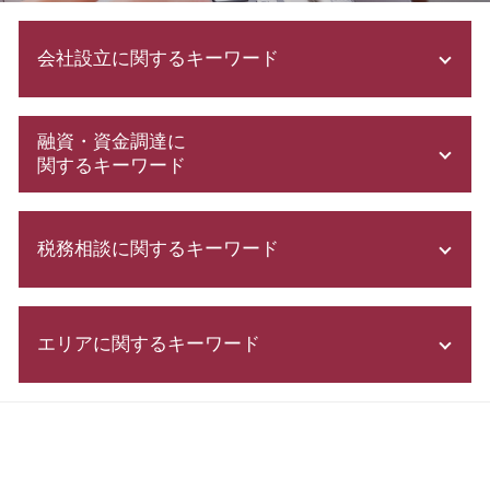
会社設立に関するキーワード
会社設立 期間
融資・資金調達に
株式会社設立 流れ
関するキーワード
法人設立 届出書
電子 定款 代行
資本金 基準
会社設立 税務署
税務相談に関するキーワード
日本政策金融公庫 金利
合同会社 株式会社 違い
起業 補助金
法人化 メリット
新創業融資制度 審査
確定申告 費用
会社設立 税理士
日本政策金融公庫 とは
エリアに関するキーワード
青色申告 とは
株式会社 設立 必要書類
資金調達 方法
税務署 密告
募集 設立
会社 資本金
脱税 とは
株式会社 設立 メリット
資金調達 栃木県 相談
助成金 申請 方法
確定申告 スマホ
合同会社 定款
会社設立 中央区 税理士
補助金 申請 代行
税務調査 反面調査
事業計画書 書き方
資金調達 江東区 相談
株式会社 資本金
税務申告書 種類
合同会社 設立 流れ