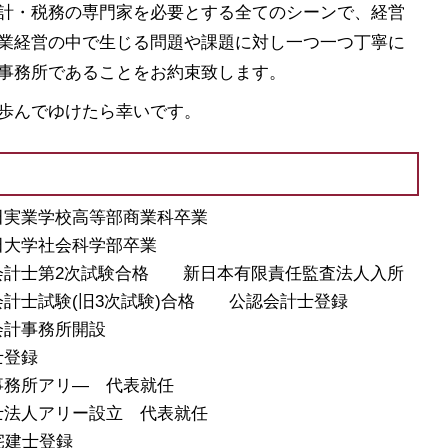
助成金 消費税
計・税務の専門家を必要とする全てのシーンで、経営
助成金 勘定科目
業経営の中で生じる問題や課題に対し一つ一つ丁寧に
株式会社 資本金
事務所であることをお約束致します。
合同会社 資本金
助成金 申請
歩んでゆけたら幸いです。
稲田実業学校高等部商業科卒業
稲田大学社会科学部卒業
公認会計士第2次試験合格 新日本有限責任監査法人入所
公認会計士試験(旧3次試験)合格 公認会計士登録
島会計事務所開設
士登録
計事務所アリ― 代表就任
理士法人アリー設立 代表就任
 宅建士登録