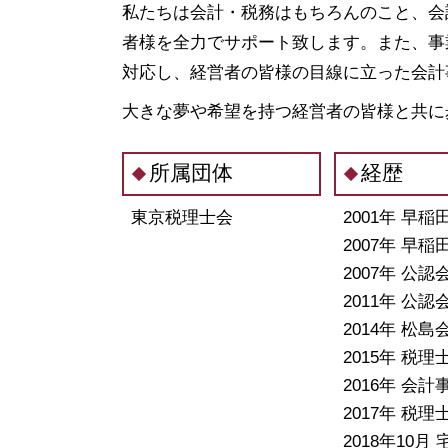
合同会社 株式会社 違い
私たちは会計・税務はもちろんのこと、会
融資 中央区 税理士
発起 設立
税務相談 埼玉県 税理士
者様を全力でサポート致します。また、事
定款 認証
会社設立 栃木県 相談
対応し、経営者の皆様の目線に立った会計
会社設立 税務署
資金調達 栃木県 相談
法人化 メリット
大きな夢や希望を持つ経営者の皆様と共に
会社設立 神奈川県 税理士
会社設立 千葉県 税理士
会社設立 栃木県 税理士
所属団体
経歴
税務相談 千葉県 相談
東京税理士会
2001年 早
2007年 早
2007年 
2011年 
2014年 松
2015年 税理
2016年 会
2017年 税
2018年10月