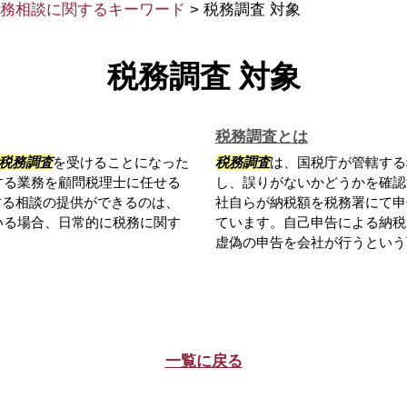
務相談に関するキーワード
>
税務調査 対象
税務調査 対象
税務調査とは
税務調査
を受けることになった
税務調査
は、国税庁が管轄する
する業務を顧問税理士に任せる
し、誤りがないかどうかを確認
する相談の提供ができるのは、
社自らが納税額を税務署にて申
いる場合、日常的に税務に関す
ています。自己申告による納税
虚偽の申告を会社が行うという可
一覧に戻る