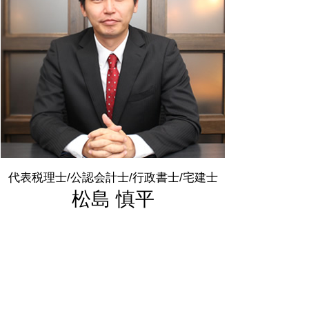
決算書 とは
税金 時効
確定申告 流れ
税理士 顧問
法人 節税
代表税理士/公認会計士/行政書士/宅建士
松島 慎平