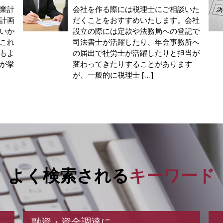
業計
会社を作る際には税理士にご相談いた
計画
だくことをおすすめいたします。会社
いか
設立の際には定款や法務局への登記で
これ
司法書士が活躍したり、年金事務所へ
もよ
の届出で社労士が活躍したりと担当が
が挙
変わってきたりすることがあります
が、一般的に税理士 […]
よく検索される
キーワード
融資・資金調達に