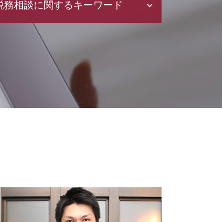
税務相談に関するキーワード
税務調査 事前通知
所得税 種類
税務調査 個人
青色申告 とは
白色申告 メリット
延滞税 計算
利益 種類
確定申告 時期
会計帳簿 とは
税務書類 作成
確定申告 医療費控除
所得税 税率
青色 申告 法人
電子帳簿保存法 要件
確定申告 etax