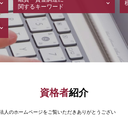
関するキーワード
新創業融資制度 審査
株式 発行
補助金 申請
企業 資金調達
会社 資本金
補助金 申請 代行
創業 融資
新規開業資金 日本政策金融公庫
自己資本利益率 計算
スタートアップ 資金調達
資格者
紹介
創業計画書
資金 調達 個人
助成金 制度
法人のホームページをご覧いただきありがとうござい
日本政策金融公庫 金利
資金調達 方法