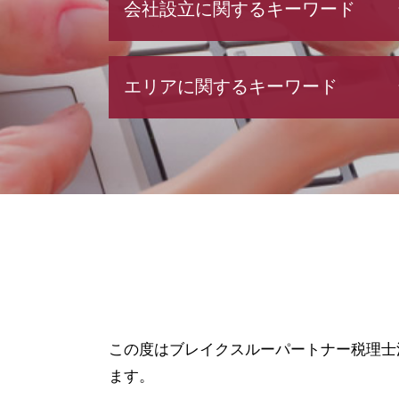
会社設立に関するキーワード
会社設立 税理士
エリアに関するキーワード
決算月 決め方
会社設立 期間
補助金申請 代行 違法
会社設立 埼玉県 相談
合同会社 設立費用
資金調達 港区 相談
節税対策 法人
融資 栃木県 相談
合同会社 設立 流れ
会社設立 神奈川県 相談
法人設立 届出書
資金調達 神奈川県 相談
会社設立 必要書類
会社設立 群馬県 税理士
電子 定款 代行
会社設立 茨城県 税理士
株式会社 設立 必要書類
税務相談 東京都 相談
事業計画書 書き方
税務相談 神奈川県 相談
合同会社 定款
融資 千葉県 相談
この度はブレイクスルーパートナー税理士
会社設立後 手続き
融資 江東区 相談
ます。
株式会社 設立 条件
会社設立 港区 相談