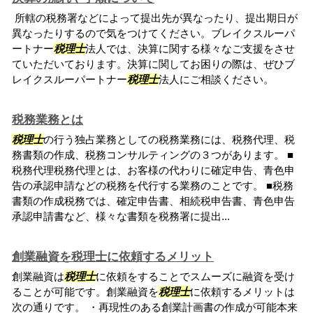
所轄の税務署などによって提出先が異なったり、提出期日が
異なったりするので気をつけてください。ブレイクスルーパ
ートナー
税理士
法人では、決算に関する様々なご支援をさせ
ていただいております。決算に関してお困りの際は、ぜひブ
レイクスルーパートナー
税理士
法人にご相談ください。
税務業務とは
税理士
の行う独占業務としての税務業務には、税務代理、税
務書類の作成、税務コンサルティングの３つがあります。 ■
税務代理税務代理とは、お客様の代わりに確定申告、青色申
告の承認申請などの税務を代行する業務のことです。 ■税務
書類の作成税務では、確定申告書、相続税申告書、青色申告
承認申請書など、様々な書類を税務署に提出...
創業融資を税理士に依頼するメリット
創業融資は
税理士
に依頼をすることでスムーズに融資を受け
ることが可能です。創業融資を
税理士
に依頼するメリットは
次の通りです。 ・再現性のある創業計画書の作成が可能本来