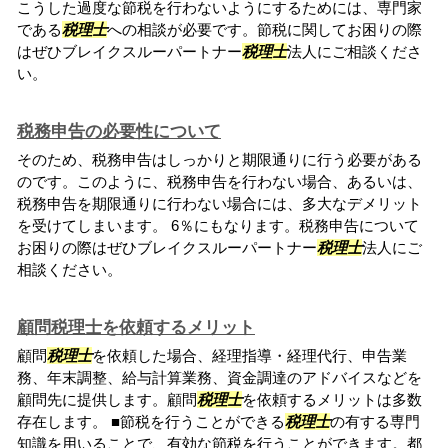
こうした過度な節税を行わないようにするためには、専門家
である
税理士
への相談が必要です。節税に関してお困りの際
はぜひブレイクスルーパートナー
税理士
法人にご相談くださ
い。
税務申告の必要性について
そのため、税務申告はしっかりと期限通りに行う必要がある
のです。このように、税務申告を行わない場合、あるいは、
税務申告を期限通りに行わない場合には、多大なデメリット
を受けてしまいます。 6％にもなります。税務申告について
お困りの際はぜひブレイクスルーパートナー
税理士
法人にご
相談ください。
顧問税理士を依頼するメリット
顧問
税理士
を依頼した場合、経理指導・経理代行、申告業
務、年末調整、給与計算業務、資金調達のアドバイスなどを
顧問先に提供します。顧問
税理士
を依頼するメリットは多数
存在します。 ■節税を行うことができる
税理士
の有する専門
知識を用いることで、有効な節税を行うことができます。都