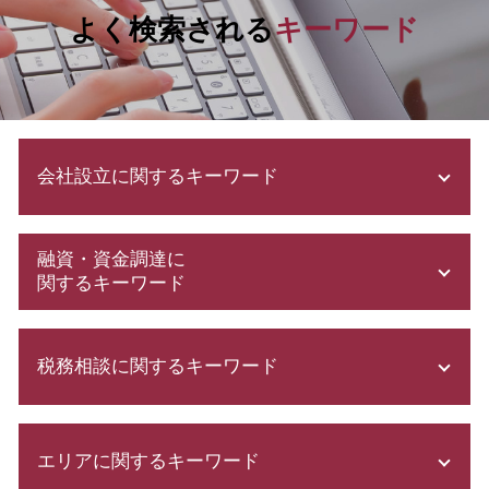
よく検索される
キーワード
会社設立に関するキーワード
合同会社 設立費用
融資・資金調達に
会社設立 税務署
関するキーワード
株式会社 設立 必要書類
定款 とは
創業計画書
株式会社 設立費用
税務相談に関するキーワード
株式会社 資本金
合同会社 設立 流れ
創業 融資
合同会社 株式会社 違い
創業計画書 書き方
税務代理権限証書 とは
合同会社 定款
助成金 制度
エリアに関するキーワード
確定申告 申告漏れ
増資 手続き
資本金 基準