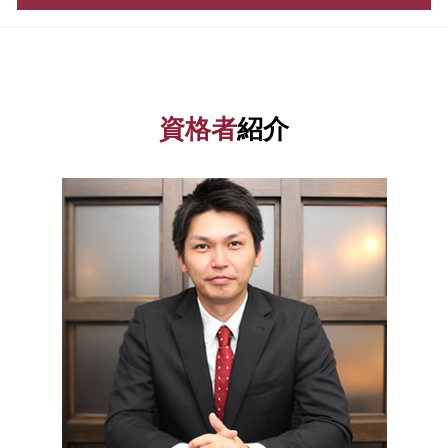
確定申告 etax
決算月 決め方
会社設立 助成金
青色申告と白色申告 違い
会社設立 税理士
税務相談 神奈川県 相談
資金 調達 個人
年末調整 必要書類
有限 責任
税務相談 埼玉県 税理士
会社設立 補助金
年末調整 控除
法人成り タイミング
会社設立 群馬県 相談
起業 補助金
所得税 納付期限
法人設立 届出書
資金調達 渋谷区 相談
日本政策金融公庫 借入申込書
資格者
紹介
年末調整 計算
株式会社設立 流れ
資金調達 神奈川県 税理士
スタートアップ 資金調達 方法
更正の請求 とは
法人化 メリット
会社設立 港区 税理士
日本政策金融公庫 融資
青色申告 メリット
電子 定款 代行
資金調達 中央区 相談
株式 発行
税務調査 個人事業主
会社設立 流れ
融資 埼玉県 税理士
会社 資本金
確定申告 経費
電子 定款
会社設立 渋谷区 相談
企業 資金調達
会社 税金
株式会社 設立 人数
税務相談 栃木県 税理士
補助金 申請 代行
白色申告 経費 上限
融資 神奈川県 税理士
新創業融資制度 審査
税務調査 対象
税務相談 中央区 税理士
起業 助成金
青色 申告 条件
税務相談 渋谷区 相談
日本政策金融公庫 金利
確定申告 訂正
融資 茨城県 税理士
法人税 中間納付
会社設立 神奈川県 税理士
税務署 相談
資金調達 群馬県 税理士
青色申告 とは
融資 港区 相談